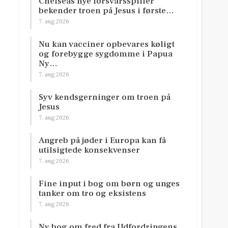
Chelseas nye forsvarsspiller
bekender troen på Jesus i første…
7. aug 2026
Nu kan vacciner opbevares køligt
og forebygge sygdomme i Papua
Ny…
7. aug 2026
Syv kendsgerninger om troen på
Jesus
7. aug 2026
Angreb på jøder i Europa kan få
utilsigtede konsekvenser
7. aug 2026
Fine input i bog om børn og unges
tanker om tro og eksistens
7. aug 2026
Ny bog om fred fra Udfordringens