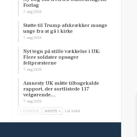
Forlag
7. aug 2026
Støtte til Trump afskrækker mange
unge fra at gå i kirke
7. aug 2026
Nyt tegn på stille vækkelse i UK:
Flere soldater opsøger
feltpræsterne
7. aug 2026
Amnesty UK måtte tilbagekalde
rapport, der sortlistede 117
velgørende…
7. aug 2026
FORRIGE
NÆSTE
1 af 4.668