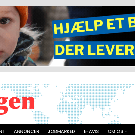
NT
ANNONCER
JOBMARKED
E-AVIS
OM OS