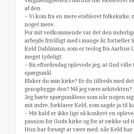
Valgmenigheden i Aarhus har eksisteret si
af den.
– Vi kom fra en mere etableret folkekirke,
noget mere.
For mit vedkommende var det den inderlige,
arbejde frivilligt med i mange år, fortæller 
Keld Dahlmann, som er teolog fra Aarhus U
meget tydeligt:
– En efterårsdag oplevede jeg, at Gud ville t
spørgsmål.
Elsker du min kirke? Er du tilfreds med det 
genopbygge den? Må jeg være arkitekten?
Jeg hørte spørgsmålene som når nogen sig
mit indre, forklarer Keld, som sagde ja til k
– Mit kald er ikke lige så konkret en oplev
passion for Guds kirke og for at række ud ti
Hun har forsøgt at være med, når Keld har 