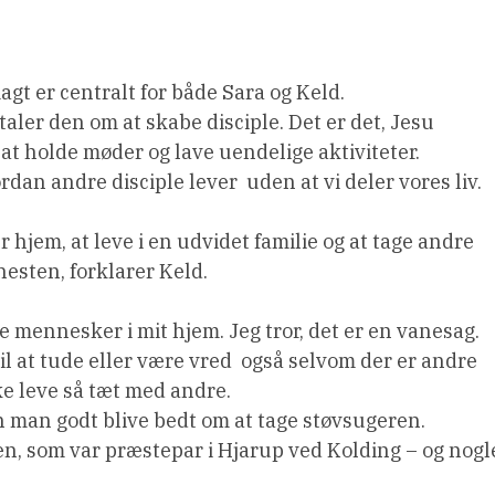
gt er centralt for både Sara og Keld.
taler den om at skabe disciple. Det er det, Jesu
 at holde møder og lave uendelige aktiviteter.
dan andre disciple lever  uden at vi deler vores liv.
 hjem, at leve i en udvidet familie og at tage andre
nesten, forklarer Keld.
re mennesker i mit hjem. Jeg tror, det er en vanesag.
l at tude eller være vred  også selvom der er andre
e leve så tæt med andre.
 man godt blive bedt om at tage støvsugeren.
sen, som var præstepar i Hjarup ved Kolding – og nogl