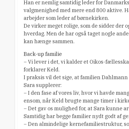
Han er nemlig samtidig leder for Danmarks
valgmenighed med mere end 800 aktive. H
arbejder som leder af børnekirken.
De virker meget rolige, som de sidder der o
hverdag. Men de har også taget nogle anderl
kan hænge sammen.
Back-up familie
– Vi lever i det, vi kalder et Oikos-fællesska
forklarer Keld.
I praksis vil det sige, at familien Dahlman
Sara supplerer:
– I den fase af vores liv, hvor vi havde ma
ensom, når Keld brugte mange timer i kirk
– Det gav os mulighed for, at Sara kunne arbe
Samtidig har begge familier nydt godt af g
– Den almindelige kernefamiliestruktur, som 