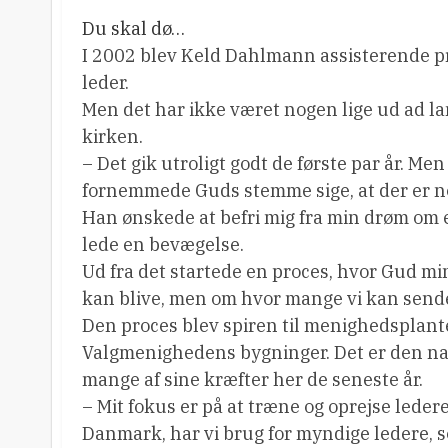
Du skal dø…
I 2002 blev Keld Dahlmann assisterende pr
leder.
Men det har ikke været nogen lige ud ad 
kirken.
– Det gik utroligt godt de første par år. Me
fornemmede Guds stemme sige, at der er no
Han ønskede at befri mig fra min drøm om en
lede en bevægelse.
Ud fra det startede en proces, hvor Gud mi
kan blive, men om hvor mange vi kan sende
Den proces blev spiren til menighedsplant
Valgmenighedens bygninger. Det er den nat
mange af sine kræfter her de seneste år.
– Mit fokus er på at træne og oprejse ledere
Danmark, har vi brug for myndige ledere, s