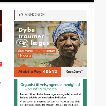
ANNONCER
T
e