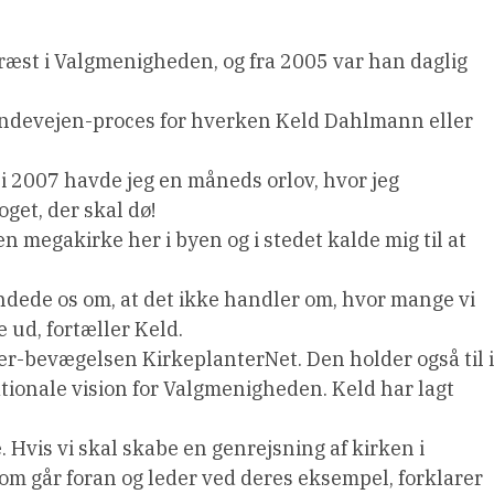
æst i Valgmenigheden, og fra 2005 var han daglig
landevejen-proces for hverken Keld Dahlmann eller
n i 2007 havde jeg en måneds orlov, hvor jeg
get, der skal dø!
 megakirke her i byen og i stedet kalde mig til at
ndede os om, at det ikke handler om, hvor mange vi
 ud, fortæller Keld.
er-bevægelsen KirkeplanterNet. Den holder også til i
ionale vision for Valgmenigheden. Keld har lagt
. Hvis vi skal skabe en genrejsning af kirken i
om går foran og leder ved deres eksempel, forklarer