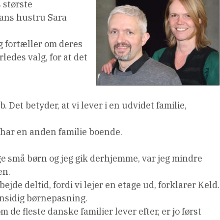
 største
ans hustru Sara
g fortæller om deres
edes valg, for at det
b. Det betyder, at vi lever i en udvidet familie,
n har en anden familie boende.
nge små børn og jeg gik derhjemme, var jeg mindre
en.
jde deltid, fordi vi lejer en etage ud, forklarer Keld.
ensidig børnepasning.
de fleste danske familier lever efter, er jo først