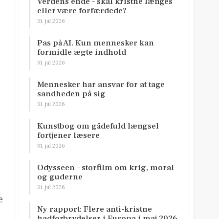
Verdens ende – skal kristne længes
eller være forfærdede?
31. jul 2026
Pas på AI. Kun mennesker kan
formidle ægte indhold
31. jul 2026
Mennesker har ansvar for at tage
sandheden på sig
31. jul 2026
Kunstbog om gådefuld længsel
fortjener læsere
31. jul 2026
Odysseen – storfilm om krig, moral
og guderne
31. jul 2026
e
Ny rapport: Flere anti-kristne
hadforbrydelser i Europa i maj 2026