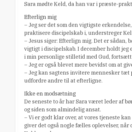
Sara mødte Keld, da han var i præste-prakt
Efterlign mig
– Jeg ser det som den vigtigste erkendelse, vi
praktisere discipelskab i, understreger Kel
– Jesus siger: Efterlign mig. Det er sådan,
vigtigt i discipelskab. I december holdt j
i min personlige stilletid med Gud, fortsæt
– Jeg er også blevet mere bevidst om at give
– Jeg kan sagtens invitere mennesker tæt på.
udfordre andre til at efterligne.
Ikke en modsætning
De seneste to år har Sara været leder af bø
og siden som almindelig ansat.
– Vi er godt klar over, at vores tjeneste k
giver det også nogle fælles oplevelser, når 