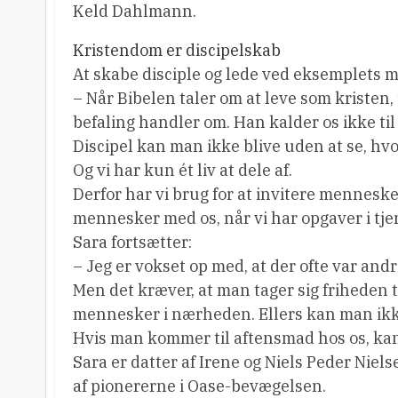
Keld Dahlmann.
Kristendom er discipelskab
At skabe disciple og lede ved eksemplets ma
– Når Bibelen taler om at leve som kristen, 
befaling handler om. Han kalder os ikke til
Discipel kan man ikke blive uden at se, hvor
Og vi har kun ét liv at dele af.
Derfor har vi brug for at invitere mennesker
mennesker med os, når vi har opgaver i tje
Sara fortsætter:
– Jeg er vokset op med, at der ofte var and
Men det kræver, at man tager sig friheden ti
mennesker i nærheden. Ellers kan man ikk
Hvis man kommer til aftensmad hos os, kan
Sara er datter af Irene og Niels Peder Niel
af pionererne i Oase-bevægelsen.