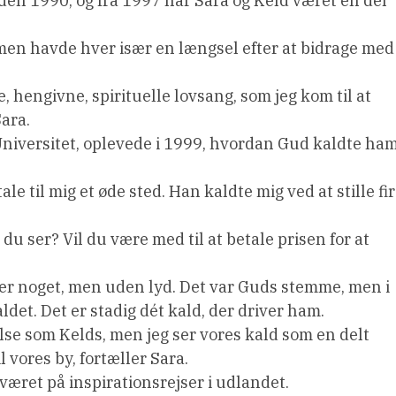
den 1990, og fra 1997 har Sara og Keld været en del
 men havde hver især en længsel efter at bidrage med
 hengivne, spirituelle lovsang, som jeg kom til at
Sara.
niversitet, oplevede i 1999, hvordan Gud kaldte ha
ale til mig et øde sted. Han kaldte mig ved at stille fi
du ser? Vil du være med til at betale prisen for at
er noget, men uden lyd. Det var Guds stemme, men i
aldet. Det er stadig dét kald, der driver ham.
else som Kelds, men jeg ser vores kald som en delt
l vores by, fortæller Sara.
været på inspirationsrejser i udlandet.