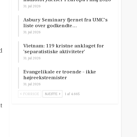
31. jul 2026
Asbury Seminary fjernet fra UMC’s
liste over godkendte…
31. jul 2026
Vietnam: 119 kristne anklaget for
d
’separatistiske aktiviteter’
31. jul 2026
Evangelikale er troende – ikke
højreekstremister
31. jul 2026
FORRIGE
NÆSTE
1 af 4.665
t