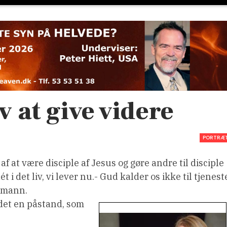
v at give videre
PORTRÆ
at være disciple af Jesus og gøre andre til disciple
t i det liv, vi lever nu.- Gud kalder os ikke til tjenest
hlmann.
 det en påstand, som