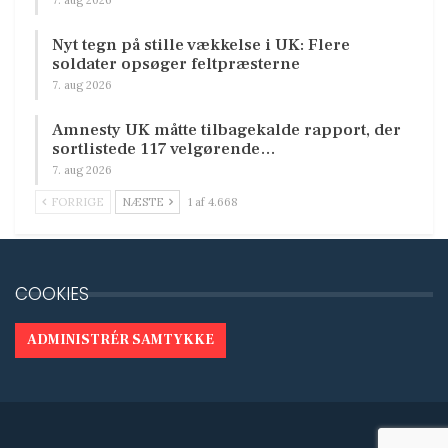
7. aug 2026
Nyt tegn på stille vækkelse i UK: Flere
soldater opsøger feltpræsterne
7. aug 2026
Amnesty UK måtte tilbagekalde rapport, der
sortlistede 117 velgørende…
7. aug 2026
FORRIGE
NÆSTE
1 af 4.668
COOKIES
ADMINISTRÉR SAMTYKKE