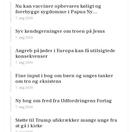
Nu kan vacciner opbevares køligt og
forebygge sygdomme i Papua Ny…
7. aug 2026
Syv kendsgerninger om troen på Jesus
7. aug 2026
Angreb på jøder i Europa kan få utilsigtede
konsekvenser
7. aug 2026
Fine input i bog om børn og unges tanker
om tro og eksistens
7. aug 2026
Ny bog om fred fra Udfordringens Forlag
7. aug 2026
Støtte til Trump afskrækker mange unge fra
at gå i kirke