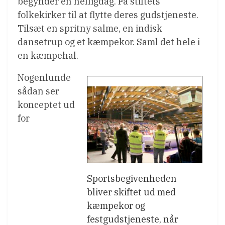
begynder en helligdag. Få stiftets
folkekirker til at flytte deres gudstjeneste.
Tilsæt en spritny salme, en indisk
dansetrup og et kæmpekor. Saml det hele i
en kæmpehal.
Nogenlunde
sådan ser
konceptet ud
for
Sportsbegivenheden
bliver skiftet ud med
kæmpekor og
festgudstjeneste, når