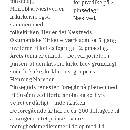
pinsedag.
for prædike på 2.
Men i bl.a. Næstved er
pinsedag i
frikirkerne også
Næstved.
sammen med
folkekirken. Her er det Næstveds
Økumeniske Kirkenetværk som for 5. gang
inviterer til fælles fejring af 2. pinsedag.
Årets tema er enhed. – Det var jo netop i
pinsen, at den kristne kirke blev grundlagt
som én kirke, forklarer sognepræst
Henning Marcher.
Pinsegudstjenesten foregår på plænen ned
til Susåen ved Herlufsholm kirke, hvis
vejret er dårligt – inde i kirken.
De foregående år har de ca. 200 deltagere til
arrangementet primært været
menighedsmedlemmer i de op mod 14