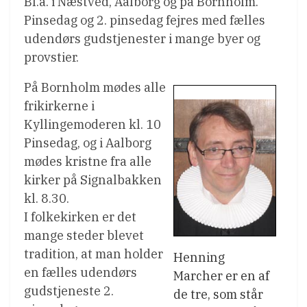
Bl.a. i Næstved, Aalborg og på Bornholm.
Pinsedag og 2. pinsedag fejres med fælles
udendørs gudstjenester i mange byer og
provstier.
På Bornholm mødes alle
frikirkerne i
Kyllingemoderen kl. 10
Pinsedag, og i Aalborg
mødes kristne fra alle
kirker på Signalbakken
kl. 8.30.
I folkekirken er det
mange steder blevet
tradition, at man holder
Henning
en fælles udendørs
Marcher er en af
gudstjeneste 2.
de tre, som står