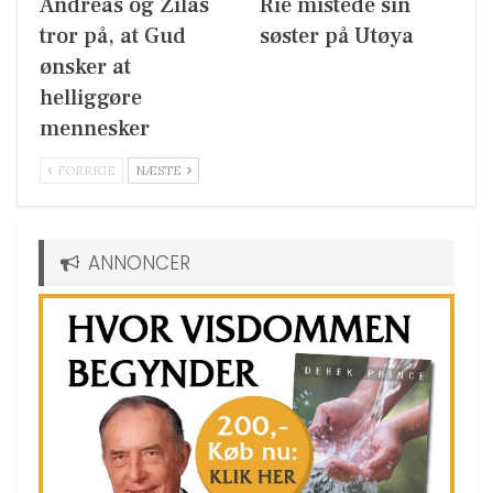
Andreas og Zilas
Rie mistede sin
tror på, at Gud
søster på Utøya
ønsker at
helliggøre
mennesker
FORRIGE
NÆSTE
ANNONCER