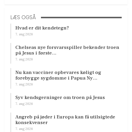
LÆS OGSÅ
Hvad er dit kendetegn?
7. aug 2026
Chelseas nye forsvarsspiller bekender troen
på Jesus i første…
7. aug 2026
Nu kan vacciner opbevares køligt og
forebygge sygdomme i Papua Ny…
7. aug 2026
Syv kendsgerninger om troen på Jesus
7. aug 2026
Angreb på jøder i Europa kan få utilsigtede
konsekvenser
7. aug 2026