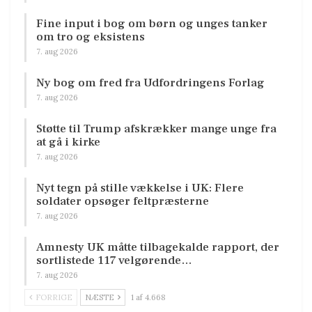
Fine input i bog om børn og unges tanker
om tro og eksistens
7. aug 2026
Ny bog om fred fra Udfordringens Forlag
7. aug 2026
Støtte til Trump afskrækker mange unge fra
at gå i kirke
7. aug 2026
Nyt tegn på stille vækkelse i UK: Flere
soldater opsøger feltpræsterne
7. aug 2026
Amnesty UK måtte tilbagekalde rapport, der
sortlistede 117 velgørende…
7. aug 2026
FORRIGE
NÆSTE
1 af 4.668