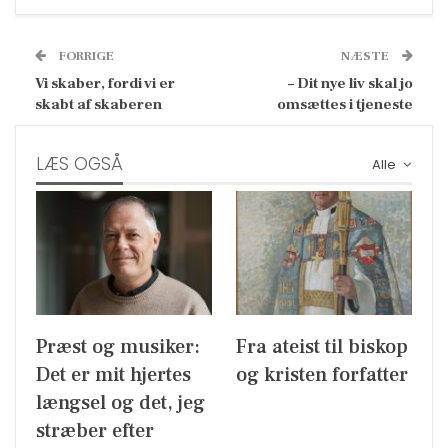
FORRIGE
NÆSTE
Vi skaber, fordi vi er
– Dit nye liv skal jo
skabt af skaberen
omsættes i tjeneste
LÆS OGSÅ
Alle
Præst og musiker:
Fra ateist til biskop
Det er mit hjertes
og kristen forfatter
længsel og det, jeg
stræber efter