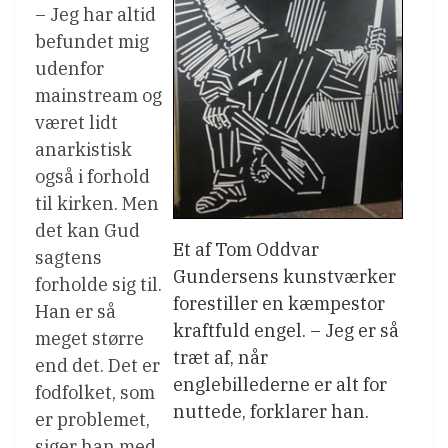
– Jeg har altid
befundet mig
udenfor
mainstream og
været lidt
anarkistisk
også i forhold
til kirken. Men
det kan Gud
Et af Tom Oddvar
sagtens
Gundersens kunstværker
forholde sig til.
forestiller en kæmpestor
Han er så
kraftfuld engel. – Jeg er så
meget større
træt af, når
end det. Det er
englebillederne er alt for
fodfolket, som
nuttede, forklarer han.
er problemet,
siger han med