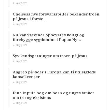
7. aug 2026
Chelseas nye forsvarsspiller bekender troen
på Jesus i første…
7. aug 2026
Nu kan vacciner opbevares køligt og
forebygge sygdomme i Papua Ny…
7. aug 2026
Syv kendsgerninger om troen på Jesus
7. aug 2026
Angreb på jøder i Europa kan få utilsigtede
konsekvenser
7. aug 2026
Fine input i bog om børn og unges tanker
om tro og eksistens
7. aug 2026