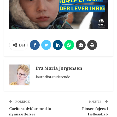
Del
Eva Maria Jørgensen
Journaliststuderende
FORRIGE
NÆSTE
Caritas udvider med to
Pinsen fejres i
nyansættelser
fællesskab