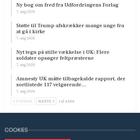
Ny bog om fred fra Udfordringens Forlag
7. aug 2026
Støtte til Trump afskrækker mange unge fra
at gå i kirke
7. aug 2026
Nyt tegn på stille vækkelse i UK: Flere
soldater opsøger feltpræsterne
7. aug 2026
Amnesty UK måtte tilbagekalde rapport, der
sortlistede 117 velgørende…
7. aug 2026
FORRIGE
NÆSTE
1 af 4.668
COOKIES