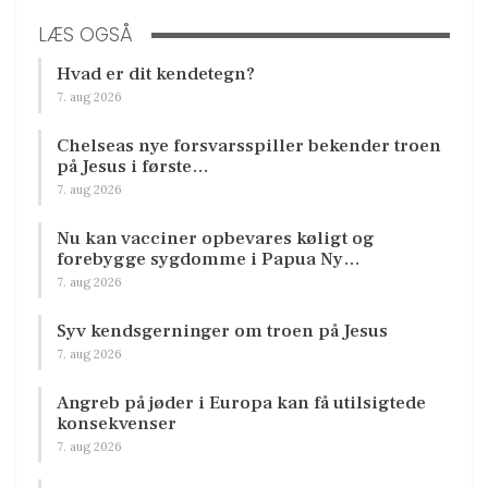
LÆS OGSÅ
Hvad er dit kendetegn?
7. aug 2026
Chelseas nye forsvarsspiller bekender troen
på Jesus i første…
7. aug 2026
Nu kan vacciner opbevares køligt og
forebygge sygdomme i Papua Ny…
7. aug 2026
Syv kendsgerninger om troen på Jesus
7. aug 2026
Angreb på jøder i Europa kan få utilsigtede
konsekvenser
7. aug 2026