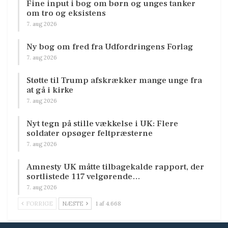
Fine input i bog om børn og unges tanker
om tro og eksistens
7. aug 2026
Ny bog om fred fra Udfordringens Forlag
7. aug 2026
Støtte til Trump afskrækker mange unge fra
at gå i kirke
7. aug 2026
Nyt tegn på stille vækkelse i UK: Flere
soldater opsøger feltpræsterne
7. aug 2026
Amnesty UK måtte tilbagekalde rapport, der
sortlistede 117 velgørende…
7. aug 2026
FORRIGE
NÆSTE
1 af 4.668