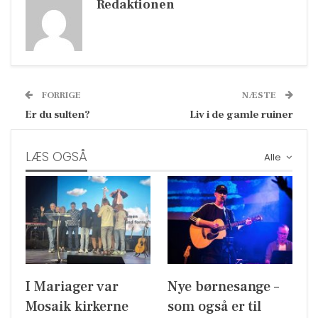
Redaktionen
FORRIGE
NÆSTE
Er du sulten?
Liv i de gamle ruiner
LÆS OGSÅ
Alle
I Mariager var
Nye børnesange –
Mosaik kirkerne
som også er til