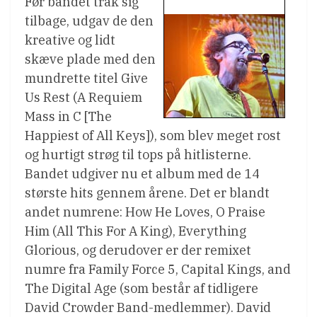
Før bandet trak sig
tilbage, udgav de den
kreative og lidt
skæve plade med den
mundrette titel Give
Us Rest (A Requiem
Mass in C [The
Happiest of All Keys]), som blev meget rost
og hurtigt strøg til tops på hitlisterne.
Bandet udgiver nu et album med de 14
største hits gennem årene. Det er blandt
andet numrene: How He Loves, O Praise
Him (All This For A King), Everything
Glorious, og derudover er der remixet
numre fra Family Force 5, Capital Kings, and
The Digital Age (som består af tidligere
David Crowder Band-medlemmer). David