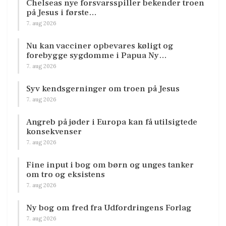
Chelseas nye forsvarsspiller bekender troen
på Jesus i første…
7. aug 2026
Nu kan vacciner opbevares køligt og
forebygge sygdomme i Papua Ny…
7. aug 2026
Syv kendsgerninger om troen på Jesus
7. aug 2026
Angreb på jøder i Europa kan få utilsigtede
konsekvenser
7. aug 2026
Fine input i bog om børn og unges tanker
om tro og eksistens
7. aug 2026
Ny bog om fred fra Udfordringens Forlag
7. aug 2026