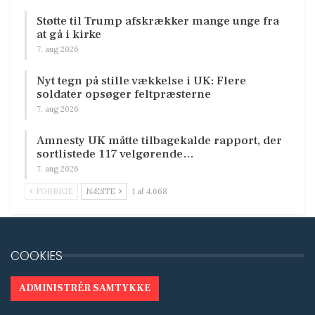
Støtte til Trump afskrækker mange unge fra
at gå i kirke
7. aug 2026
Nyt tegn på stille vækkelse i UK: Flere
soldater opsøger feltpræsterne
7. aug 2026
Amnesty UK måtte tilbagekalde rapport, der
sortlistede 117 velgørende…
7. aug 2026
FORRIGE
NÆSTE
1 af 4.668
COOKIES
ADMINISTRÉR SAMTYKKE