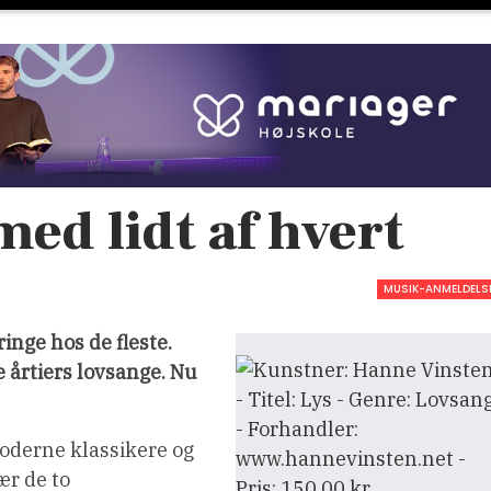
ed lidt af hvert
MUSIK-ANMELDELS
inge hos de fleste.
e årtiers lovsange. Nu
moderne klassikere og
ær de to