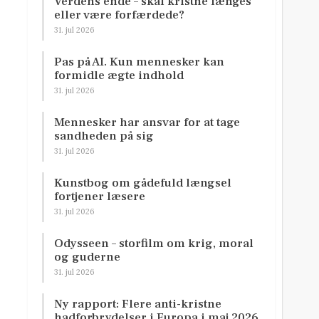
Verdens ende – skal kristne længes
eller være forfærdede?
31. jul 2026
Pas på AI. Kun mennesker kan
formidle ægte indhold
31. jul 2026
Mennesker har ansvar for at tage
sandheden på sig
31. jul 2026
Kunstbog om gådefuld længsel
fortjener læsere
31. jul 2026
Odysseen – storfilm om krig, moral
og guderne
31. jul 2026
Ny rapport: Flere anti-kristne
hadforbrydelser i Europa i maj 2026