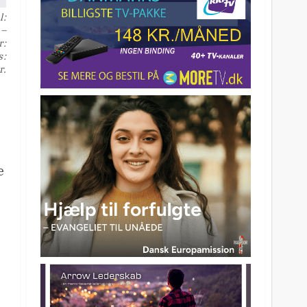
l:
 –
r:
s:
r.
e
s