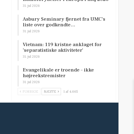
31. jul 2026
Asbury Seminary fjernet fra UMC’s
liste over godkendte…
31. jul 2026
Vietnam: 119 kristne anklaget for
’separatistiske aktiviteter’
31. jul 2026
Evangelikale er troende – ikke
højreekstremister
31. jul 2026
FORRIGE
NÆSTE
1 af 4.665