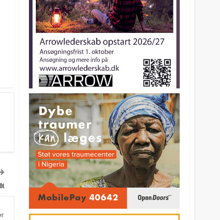
dt
er