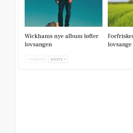
Wickhams nye album løfter
Forfrisk
lovsangen
lovsange
FORRIGE
NÆSTE