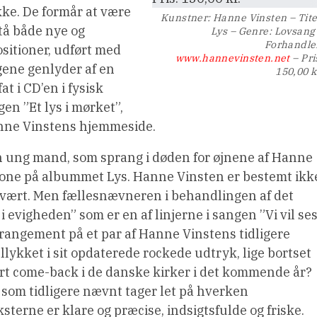
ke. De formår at være
Kunstner: Hanne Vinsten – Tite
tå både nye og
Lys – Genre: Lovsang
Forhandle
sitioner, udført med
www.hannevinsten.net
– Pri
ngene genlyder af en
150,00 k
at i CD’en i fysisk
en ”Et lys i mørket”,
anne Vinstens hjemmeside.
 en ung mand, som sprang i døden for øjnene af Hanne
ig tone på albummet Lys. Hanne Vinsten er bestemt ikk
g svært. Men fællesnævneren i behandlingen af det
 evigheden” som er en af linjerne i sangen ”Vi vil se
t arrangement på et par af Hanne Vinstens tidligere
llykket i sit opdaterede rockede udtryk, lige bortset
kert come-back i de danske kirker i det kommende år?
t som tidligere nævnt tager let på hverken
terne er klare og præcise, indsigtsfulde og friske.