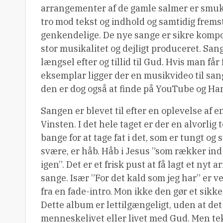
arrangementer af de gamle salmer er smuk
tro mod tekst og indhold og samtidig frems
genkendelige. De nye sange er sikre kompo
stor musikalitet og dejligt produceret. Sa
længsel efter og tillid til Gud. Hvis man får f
eksemplar ligger der en musikvideo til sang
den er dog også at finde på YouTube og H
Sangen er blevet til efter en oplevelse af
Vinsten. I det hele taget er der en alvorl
bange for at tage fat i det, som er tungt o
svære, er håb. Håb i Jesus ”som rækker ind i
igen”. Det er et frisk pust at få lagt et ny
sange. Især ”For det kald som jeg har” er ve
fra en fade-intro. Mon ikke den gør et sik
Dette album er lettilgængeligt, uden at de
menneskelivet eller livet med Gud. Men teks