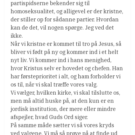
partispidserne bekender sig til
homoseksualitet, og alligevel er der kristne,
der stiller op for sådanne partier. Hvordan
kan de det, vil nogen spørge. Jeg ved det
ikke.
Når vi kristne er kommet til tro på Jesus, så
bliver vi født på ny og kommer ind i et helt
nyt liv. Vi kommer ind i hans menighed,
hvor Kristus selv er hovedet og chefen. Han
har førsteprioritet i alt, og ham forholder vi
os til, når vi skal træffe vores valg.
Vi vælger, hvilken kirke, vi skal tilslutte os,
men må altid huske på, at den kun er en
jordisk institution, der mere eller mindre
afspejler, hvad Guds Ord siger.
På samme måde sætter vi så vores kryds
ved valgene. Vi må så prøve på at finde ud