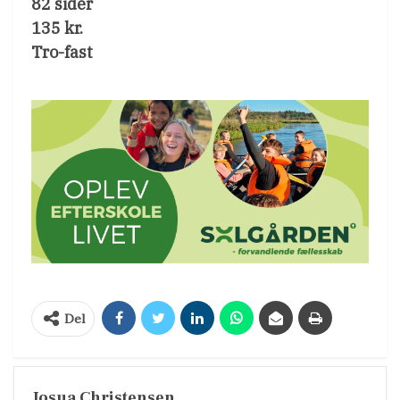
82 sider
135 kr.
Tro-fast
Del
Josua Christensen