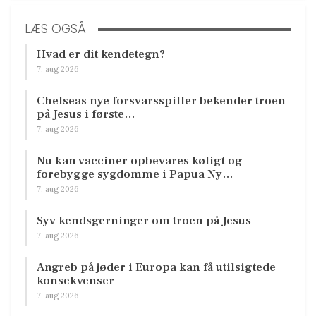
LÆS OGSÅ
Hvad er dit kendetegn?
7. aug 2026
Chelseas nye forsvarsspiller bekender troen
på Jesus i første…
7. aug 2026
Nu kan vacciner opbevares køligt og
forebygge sygdomme i Papua Ny…
7. aug 2026
Syv kendsgerninger om troen på Jesus
7. aug 2026
Angreb på jøder i Europa kan få utilsigtede
konsekvenser
7. aug 2026