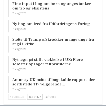
Fine input i bog om børn og unges tanker
om tro og eksistens
7. aug 2026
Ny bog om fred fra Udfordringens Forlag
7. aug 2026
Støtte til Trump afskrækker mange unge fra
at gå i kirke
7. aug 2026
Nyt tegn på stille vækkelse i UK: Flere
soldater opsøger feltpræsterne
7. aug 2026
Amnesty UK måtte tilbagekalde rapport, der
sortlistede 117 velgørende…
7. aug 2026
FORRIGE
NÆSTE
1 af 4.668