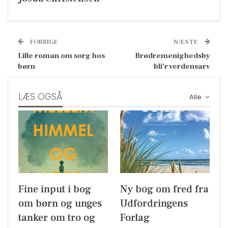
FORRIGE
NÆSTE
Lille roman om sorg hos
Brødremenighedsby
børn
bli’r verdensarv
LÆS OGSÅ
Alle
Fine input i bog
Ny bog om fred fra
om børn og unges
Udfordringens
tanker om tro og
Forlag