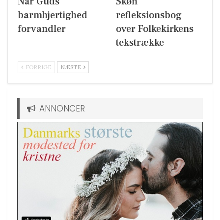
Når Guds
Skøn
barmhjertighed
refleksionsbog
forvandler
over Folkekirkens
tekstrække
FORRIGE
NÆSTE
ANNONCER