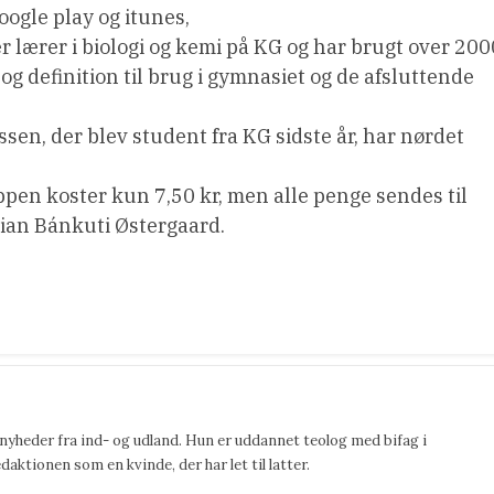
oogle play og itunes,
r lærer i biologi og kemi på KG og har brugt over 200
og definition til brug i gymnasiet og de afsluttende
sen, der blev student fra KG sidste år, har nørdet
 Appen koster kun 7,50 kr, men alle penge sendes til
istian Bánkuti Østergaard.
 nyheder fra ind- og udland. Hun er uddannet teolog med bifag i
ktionen som en kvinde, der har let til latter.