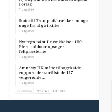
Forlag
7. aug 2026
Støtte til Trump afskrækker mange
unge fra at gå i kirke
7. aug 2026
Nyt tegn på stille vækkelse i UK:
Flere soldater opsøger
feltpræsterne
7. aug 2026
Amnesty UK måtte tilbagekalde
rapport, der sortlistede 117
velgørende…
7. aug 2026
FORRIGE
NÆSTE
1 af 4.668