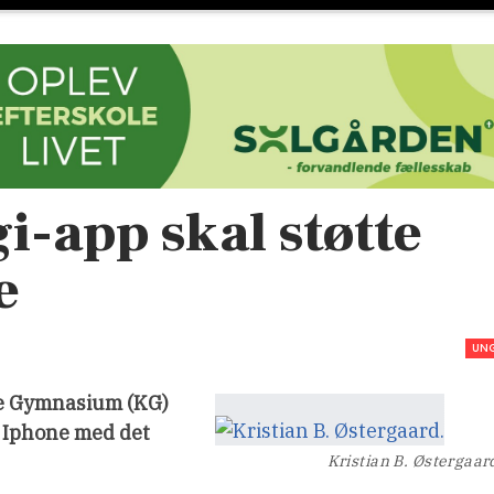
gi-app skal støtte
e
UN
tne Gymnasium (KG)
g Iphone med det
Kristian B. Østergaar