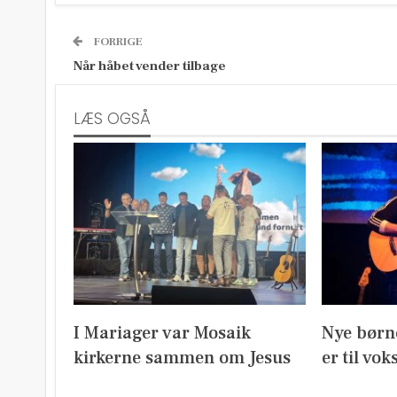
FORRIGE
Når håbet vender tilbage
LÆS OGSÅ
I Mariager var Mosaik
Nye børn
kirkerne sammen om Jesus
er til vok