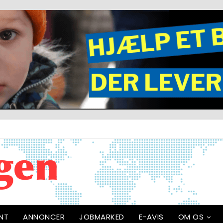
NT
ANNONCER
JOBMARKED
E-AVIS
OM OS