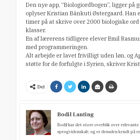
Den nye app, “Biologiordbogen”, ligger på g
oplyser Kristian Bánkuti Østergaard. Han e
timer på at skrive over 2000 biologiske ord 
klasser.
En af lærerens tidligere elever Emil Rasmus
med programmeringen.
Alt arbejde er lavet frivilligt uden løn, og
støtte for de forfulgte i Syrien, skriver Kr
Del
Bodil Lanting
Bodil har det store overblik over relevante
sprogvidenskab, og er desuden kendt på reda