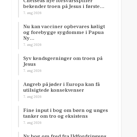
Chelseas nye forsvarsspiller
bekender troen på Jesus i første…
7. aug 2026
Nu kan vacciner opbevares køligt
og forebygge sygdomme i Papua
Ny…
7. aug 2026
Syv kendsgerninger om troen på
Jesus
7. aug 2026
Angreb på jøder i Europa kan få
utilsigtede konsekvenser
7. aug 2026
Fine input i bog om børn og unges
tanker om tro og eksistens
7. aug 2026
Ny bog om fred fra Udfordringens