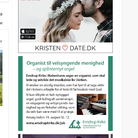
de
er