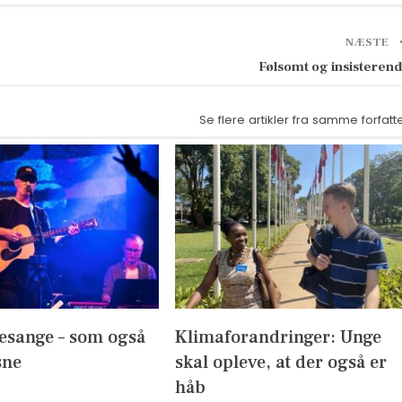
NÆSTE
Følsomt og insisteren
Se flere artikler fra samme forfatt
esange – som også
Klimaforandringer: Unge
sne
skal opleve, at der også er
håb