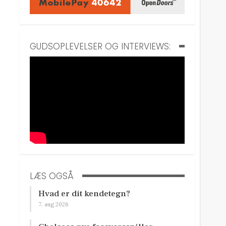
GUDSOPLEVELSER OG INTERVIEWS:
LÆS OGSÅ
Hvad er dit kendetegn?
7. aug 2026