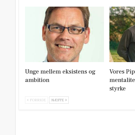
Unge mellem eksistens og
Vores Pi
ambition
mentalite
styrke
FORRIGE
NÆSTE