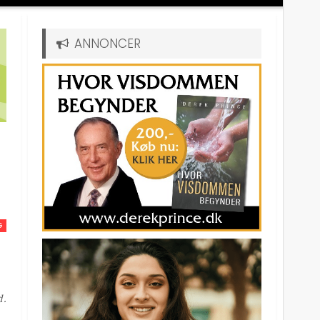
ANNONCER
G
d.