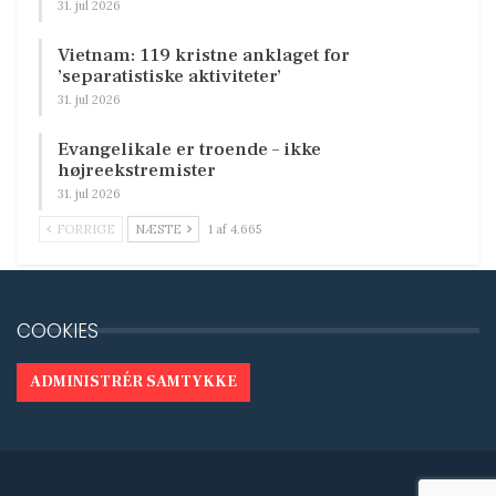
31. jul 2026
Vietnam: 119 kristne anklaget for
’separatistiske aktiviteter’
31. jul 2026
Evangelikale er troende – ikke
højreekstremister
31. jul 2026
FORRIGE
NÆSTE
1 af 4.665
COOKIES
ADMINISTRÉR SAMTYKKE