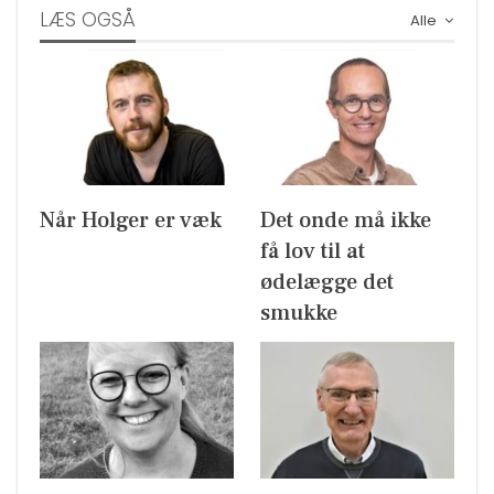
LÆS OGSÅ
Alle
Når Holger er væk
Det onde må ikke
få lov til at
ødelægge det
smukke