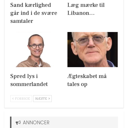
Sand kærlighed
Læg mærke til
går ind i de svære
Libanon…
samtaler
Spred lys i
Ægteskabet må
sommerlandet
tales op
FORRIGE
NÆSTE
ANNONCER