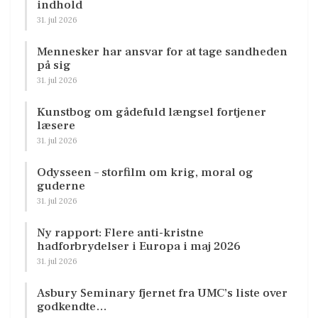
indhold
31. jul 2026
Mennesker har ansvar for at tage sandheden
på sig
31. jul 2026
Kunstbog om gådefuld længsel fortjener
læsere
31. jul 2026
Odysseen – storfilm om krig, moral og
guderne
31. jul 2026
Ny rapport: Flere anti-kristne
hadforbrydelser i Europa i maj 2026
31. jul 2026
Asbury Seminary fjernet fra UMC’s liste over
godkendte…