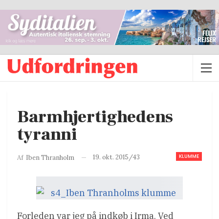
Barmhjertighedens
tyranni
KLUMME
19. okt. 2015/43
Af
Iben Thranholm
Forleden var jeg på indkøb i Irma. Ved