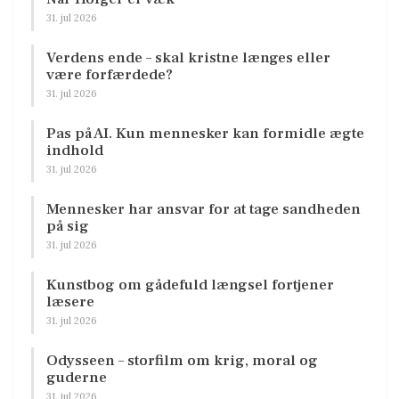
31. jul 2026
Verdens ende – skal kristne længes eller
være forfærdede?
31. jul 2026
Pas på AI. Kun mennesker kan formidle ægte
indhold
31. jul 2026
Mennesker har ansvar for at tage sandheden
på sig
31. jul 2026
Kunstbog om gådefuld længsel fortjener
læsere
31. jul 2026
Odysseen – storfilm om krig, moral og
guderne
31. jul 2026