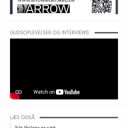
GUDSOPLEVELSER OG INTERVIEWS:
LÆS OGSÅ
Når Holger er væk