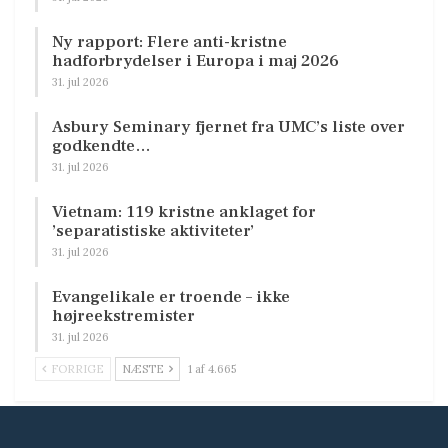
Ny rapport: Flere anti-kristne
hadforbrydelser i Europa i maj 2026
31. jul 2026
Asbury Seminary fjernet fra UMC’s liste over
godkendte…
31. jul 2026
Vietnam: 119 kristne anklaget for
’separatistiske aktiviteter’
31. jul 2026
Evangelikale er troende – ikke
højreekstremister
31. jul 2026
FORRIGE
NÆSTE
1 af 4.665