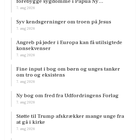
forebygge sygdomme i Papua Ny…
7. aug 2026
Syv kendsgerninger om troen på Jesus
7. aug 2026
Angreb på jøder i Europa kan få utilsigtede
konsekvenser
7. aug 2026
Fine input i bog om børn og unges tanker
om tro og eksistens
7. aug 2026
Ny bog om fred fra Udfordringens Forlag
7. aug 2026
Støtte til Trump afskrækker mange unge fra
at gå i kirke
7. aug 2026