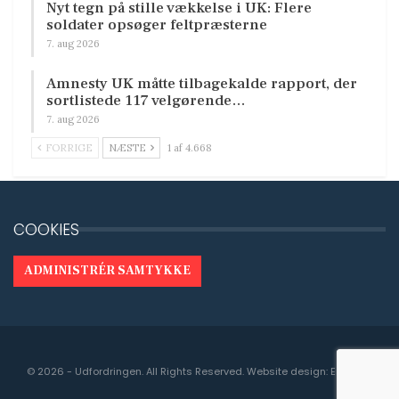
Nyt tegn på stille vækkelse i UK: Flere
soldater opsøger feltpræsterne
7. aug 2026
Amnesty UK måtte tilbagekalde rapport, der
sortlistede 117 velgørende…
7. aug 2026
FORRIGE
NÆSTE
1 af 4.668
COOKIES
ADMINISTRÉR SAMTYKKE
© 2026 - Udfordringen. All Rights Reserved.
Website design:
Engedal