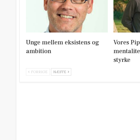
Unge mellem eksistens og
Vores Pi
ambition
mentalite
styrke
FORRIGE
NÆSTE