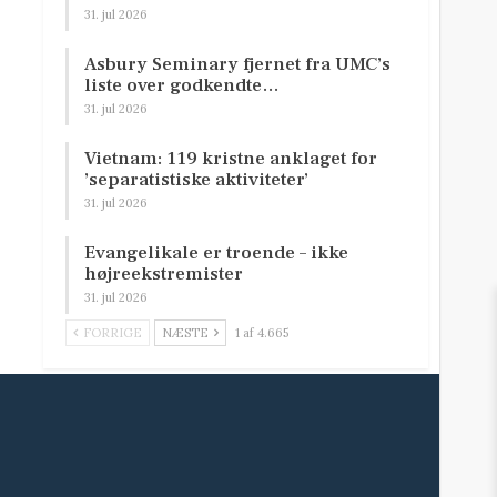
31. jul 2026
Asbury Seminary fjernet fra UMC’s
liste over godkendte…
31. jul 2026
Vietnam: 119 kristne anklaget for
’separatistiske aktiviteter’
31. jul 2026
Evangelikale er troende – ikke
højreekstremister
31. jul 2026
FORRIGE
NÆSTE
1 af 4.665