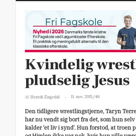
Kvindelig wrest
pludselig Jesus
11. nov. 2015/46
Af
Henrik Engedal
Den tidligere wrestlingstjerne, Taryn Terre
har nu vendt sig bort fra det, som hun selv
kalder ’et liv i synd’. Hun forstod, at troen
og Himlen ikke var nok, hvis hun ville vær