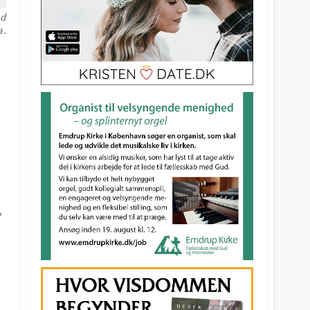
ud
a.
,