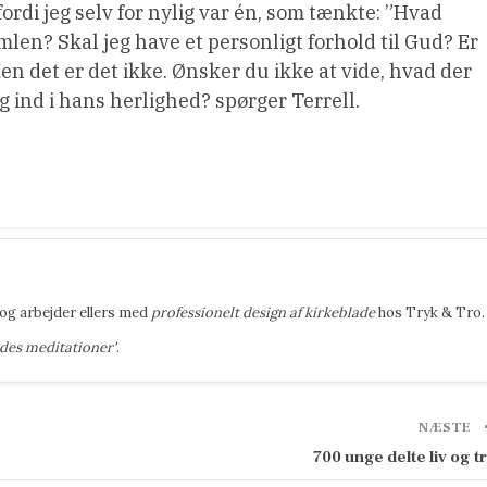
, fordi jeg selv for nylig var én, som tænkte: ”Hvad
len? Skal jeg have et personligt forhold til Gud? Er
n det er det ikke. Ønsker du ikke at vide, hvad der
 og ind i hans herlighed? spørger Terrell.
og arbejder ellers med
professionelt design af kirkeblade
hos Tryk & Tro.
edes meditationer'
.
NÆSTE
700 unge delte liv og t