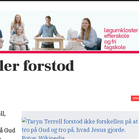
ler forstod
UN
ll,
 på Gud
e