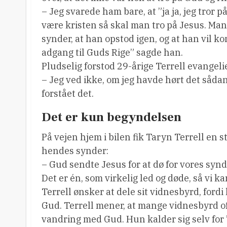
– Jeg svarede ham bare, at ”ja ja, jeg tror p
være kristen så skal man tro på Jesus. Man 
synder, at han opstod igen, og at han vil ko
adgang til Guds Rige” sagde han.
Pludselig forstod 29-årige Terrell evangeli
– Jeg ved ikke, om jeg havde hørt det sådan 
forstået det.
Det er kun begyndelsen
På vejen hjem i bilen fik Taryn Terrell en 
hendes synder:
– Gud sendte Jesus for at dø for vores synder
Det er én, som virkelig led og døde, så vi kan
Terrell ønsker at dele sit vidnesbyrd, fordi
Gud. Terrell mener, at mange vidnesbyrd of
vandring med Gud. Hun kalder sig selv for 