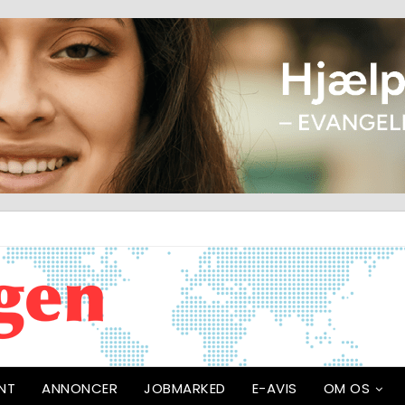
NT
ANNONCER
JOBMARKED
E-AVIS
OM OS