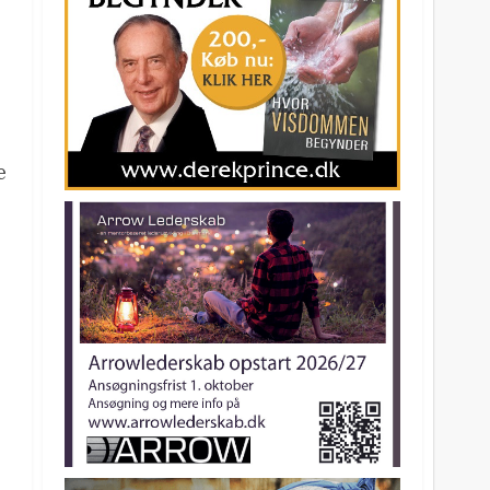
s
e
l