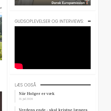
er
GUDSOPLEVELSER OG INTERVIEWS:
LÆS OGSÅ
Når Holger er væk
31. jul 2026
Verdens ende – skal kristne længes