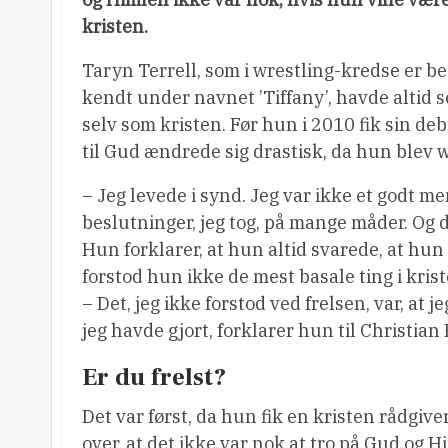
kristen.
Taryn Terrell, som i wrestling-kredse er b
kendt under navnet ’Tiffany’, havde altid s
selv som kristen. Før hun i 2010 fik sin de
til Gud ændrede sig drastisk, da hun blev w
– Jeg levede i synd. Jeg var ikke et godt 
beslutninger, jeg tog, på mange måder. Og det
Hun forklarer, at hun altid svarede, at hun
forstod hun ikke de mest basale ting i kr
– Det, jeg ikke forstod ved frelsen, var, at je
jeg havde gjort, forklarer hun til Christian 
Er du frelst?
Det var først, da hun fik en kristen rådgive
over, at det ikke var nok at tro på Gud og H