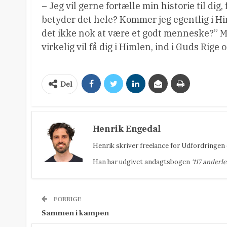
– Jeg vil gerne fortælle min historie til dig
betyder det hele? Kommer jeg egentlig i Him
det ikke nok at være et godt menneske?” Me
virkelig vil få dig i Himlen, ind i Guds Rige
Del
Henrik Engedal
Henrik
skriver freelance for Udfordringen 
Han har udgivet andagtsbogen
'117 anderl
FORRIGE
Sammen i kampen