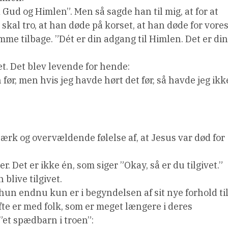
å Gud og Himlen”. Men så sagde han til mig, at for at
skal tro, at han døde på korset, at han døde for vore
mme tilbage. ”Dét er din adgang til Himlen. Det er din
et. Det blev levende for hende:
før, men hvis jeg havde hørt det før, så havde jeg ikk
stærk og overvældende følelse af, at Jesus var død for
. Det er ikke én, som siger ”Okay, så er du tilgivet.”
 blive tilgivet.
 hun endnu kun er i begyndelsen af sit nye forhold ti
te er med folk, som er meget længere i deres
”et spædbarn i troen”: