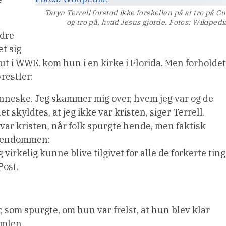
Taryn Terrell forstod ikke forskellen på at tro på G
og tro på, hvad Jesus gjorde. Fotos: Wikipedi
edre
et sig
but i WWE, kom hun i en kirke i Florida. Men forholdet
restler:
menneske. Jeg skammer mig over, hvem jeg var og de
 skyldtes, at jeg ikke var kristen, siger Terrell.
 var kristen, når folk spurgte hende, men faktisk
istendommen:
g virkelig kunne blive tilgivet for alle de forkerte ting
Post.
r, som spurgte, om hun var frelst, at hun blev klar
imlen.