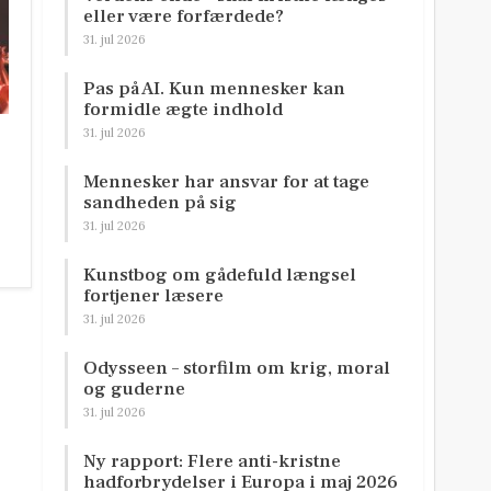
eller være forfærdede?
31. jul 2026
Pas på AI. Kun mennesker kan
formidle ægte indhold
31. jul 2026
Mennesker har ansvar for at tage
sandheden på sig
31. jul 2026
Kunstbog om gådefuld længsel
fortjener læsere
31. jul 2026
Odysseen – storfilm om krig, moral
og guderne
31. jul 2026
Ny rapport: Flere anti-kristne
hadforbrydelser i Europa i maj 2026