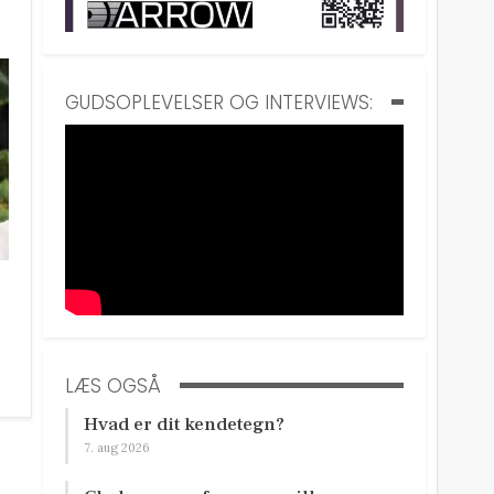
GUDSOPLEVELSER OG INTERVIEWS:
LÆS OGSÅ
Hvad er dit kendetegn?
7. aug 2026