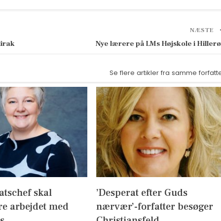
NÆSTE
dirak
Nye lærere på LMs Højskole i Hiller
Se flere artikler fra samme forfatt
atschef skal
’Desperat efter Guds
re arbejdet med
nærvær’-forfatter besøger
s
Christiansfeld