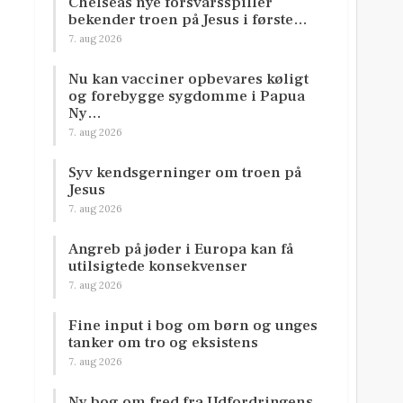
Chelseas nye forsvarsspiller
bekender troen på Jesus i første…
7. aug 2026
Nu kan vacciner opbevares køligt
og forebygge sygdomme i Papua
Ny…
7. aug 2026
Syv kendsgerninger om troen på
Jesus
7. aug 2026
Angreb på jøder i Europa kan få
utilsigtede konsekvenser
7. aug 2026
Fine input i bog om børn og unges
tanker om tro og eksistens
7. aug 2026
Ny bog om fred fra Udfordringens