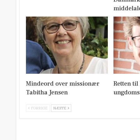
middelal
Mindeord over missionær
Retten ti
Tabitha Jensen
ungdoms
FORRIGE
NÆSTE