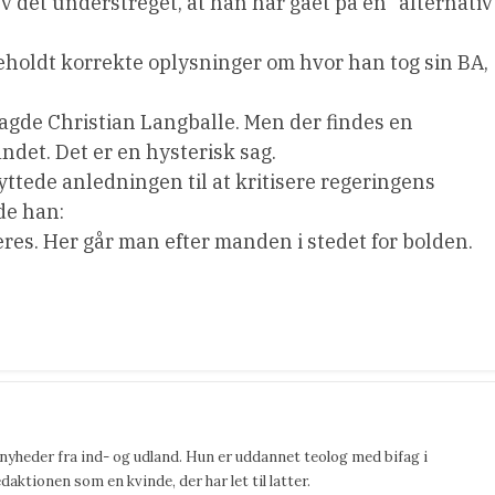
 det understreget, at han har gået på en ”alternativ
holdt korrekte oplysninger om hvor han tog sin BA,
sagde Christian Langballe. Men der findes en
ndet. Det er en hysterisk sag.
ttede anledningen til at kritisere regeringens
de han:
eres. Her går man efter manden i stedet for bolden.
 nyheder fra ind- og udland. Hun er uddannet teolog med bifag i
ktionen som en kvinde, der har let til latter.