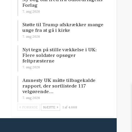
Forlag
7. aug 2026
Støtte til Trump afskrækker mange
unge fra at gå i kirke
7. aug 2026
Nyt tegn på stille vækkelse i UK:
Flere soldater opsøger
feltpræsterne
7. aug 2026
Amnesty UK måtte tilbagekalde
rapport, der sortlistede 117
velgørende…
7. aug 2026
FORRIGE
NÆSTE
1 af 4.668