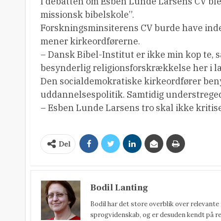
I debatten om Esben Lunde Larsens CV blev
missionsk bibelskole”.
Forskningsminsiterens CV burde have inde
mener kirkeordførerne.
– Dansk Bibel-Institut er ikke min kop te, 
besynderlig religionsforskrækkelse her i la
Den socialdemokratiske kirkeordfører beny
uddannelsespolitik. Samtidig understrege
– Esben Lunde Larsens tro skal ikke kritis
Del
Bodil Lanting
Bodil har det store overblik over relevante
sprogvidenskab, og er desuden kendt på reda