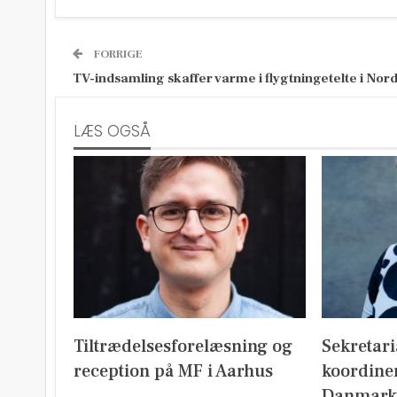
FORRIGE
TV-indsamling skaffer varme i flygtningetelte i Nor
LÆS OGSÅ
Tiltrædelsesforelæsning og
Sekretari
reception på MF i Aarhus
koordine
Danmark