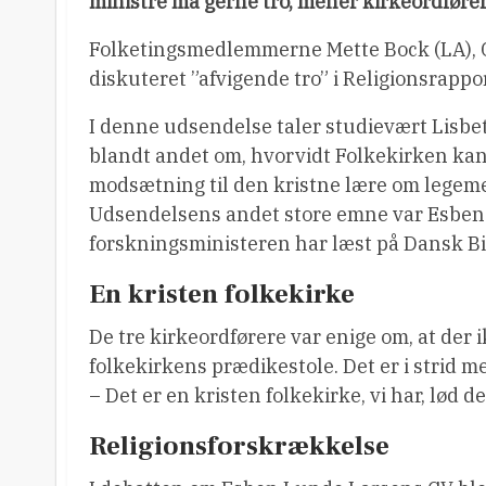
ministre må gerne tro, mener kirkeordfører
Folketingsmedlemmerne Mette Bock (LA), Ch
diskuteret ”afvigende tro” i Religionsrappo
I denne udsendelse taler studievært Lisbe
blandt andet om, hvorvidt Folkekirken kan
modsætning til den kristne lære om legem
Udsendelsens andet store emne var Esben L
forskningsministeren har læst på Dansk Bib
En kristen folkekirke
De tre kirkeordførere var enige om, at der i
folkekirkens prædikestole. Det er i strid 
– Det er en kristen folkekirke, vi har, lød d
Religionsforskrækkelse