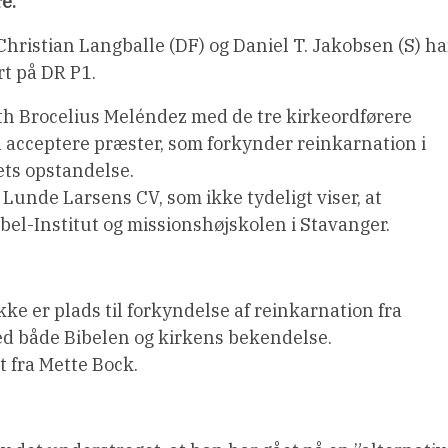
e.
ristian Langballe (DF) og Daniel T. Jakobsen (S) ha
rt på DR P1.
th Brocelius Meléndez med de tre kirkeordførere
 acceptere præster, som forkynder reinkarnation i
ets opstandelse.
unde Larsens CV, som ikke tydeligt viser, at
el-Institut og missionshøjskolen i Stavanger.
kke er plads til forkyndelse af reinkarnation fra
med både Bibelen og kirkens bekendelse.
et fra Mette Bock.