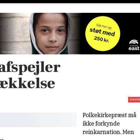
afspejler
rækkelse
NAVN
Folkekirkepræst må
ikke forkynde
reinkarnation. Men