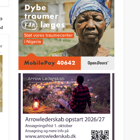
ød
er