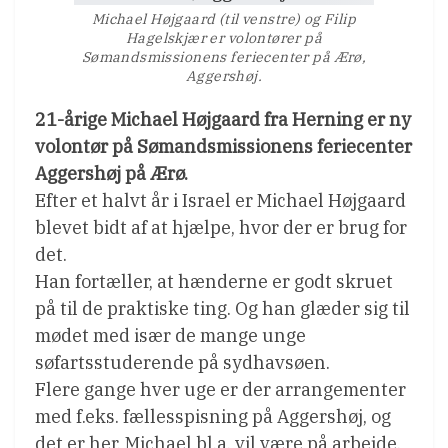
Michael Højgaard (til venstre) og Filip
Hagelskjær er volontører på
Sømandsmissionens feriecenter på Ærø,
Aggershøj.
21-årige Michael Højgaard fra Herning er ny
volontør på Sømandsmissionens feriecenter
Aggershøj på Ærø.
Efter et halvt år i Israel er Michael Højgaard
blevet bidt af at hjælpe, hvor der er brug for
det.
Han fortæller, at hænderne er godt skruet
på til de praktiske ting. Og han glæder sig til
mødet med især de mange unge
søfartsstuderende på sydhavsøen.
Flere gange hver uge er der arrangementer
med f.eks. fællesspisning på Aggershøj, og
det er her, Michael bl.a. vil være på arbejde.