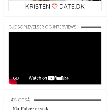
GUDSOPLEVELSER OG INTERVIEWS:
LÆS OGSÅ
Når Holger er væk