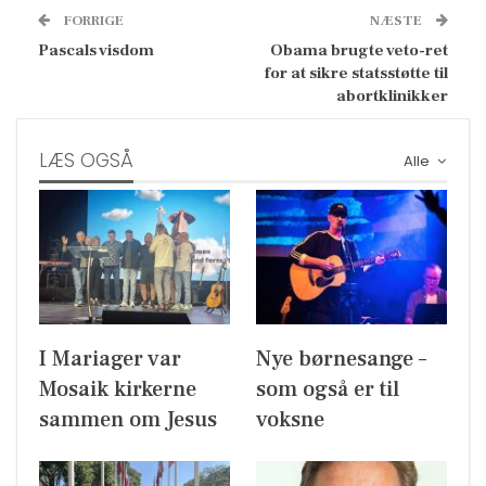
FORRIGE
NÆSTE
Pascals visdom
Obama brugte veto-ret
for at sikre statsstøtte til
abortklinikker
LÆS OGSÅ
Alle
I Mariager var
Nye børnesange –
Mosaik kirkerne
som også er til
sammen om Jesus
voksne