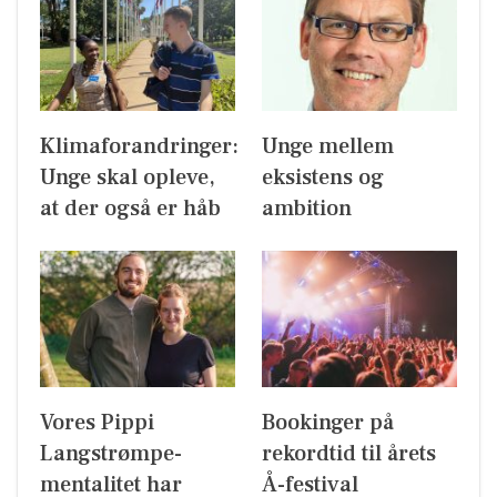
Klimaforandringer:
Unge mellem
Unge skal opleve,
eksistens og
at der også er håb
ambition
Vores Pippi
Bookinger på
Langstrømpe-
rekordtid til årets
mentalitet har
Å-festival