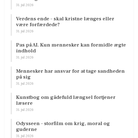
31. jul 2026
Verdens ende – skal kristne længes eller
være forfærdede?
31. jul 2026
Pas på AI. Kun mennesker kan formidle ægte
indhold
31. jul 2026
Mennesker har ansvar for at tage sandheden
på sig
31. jul 2026
Kunstbog om gådefuld længsel fortjener
læsere
31. jul 2026
Odysseen – storfilm om krig, moral og
guderne
31. jul 2026