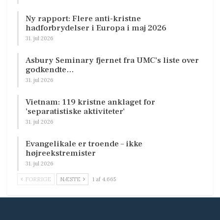
Ny rapport: Flere anti-kristne
hadforbrydelser i Europa i maj 2026
31. jul 2026
Asbury Seminary fjernet fra UMC’s liste over
godkendte…
31. jul 2026
Vietnam: 119 kristne anklaget for
’separatistiske aktiviteter’
31. jul 2026
Evangelikale er troende – ikke
højreekstremister
31. jul 2026
FORRIGE
NÆSTE
1 af 4.665