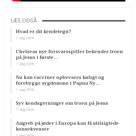
LÆS OGSÅ
Hvad er dit kendetegn?
7. aug 2026
Chelseas nye forsvarsspiller bekender troen
på Jesus i første…
7. aug 2026
Nu kan vacciner opbevares køligt og
forebygge sygdomme i Papua Ny…
7. aug 2026
Syv kendsgerninger om troen på Jesus
7. aug 2026
Angreb på jøder i Europa kan få utilsigtede
konsekvenser
7. aug 2026