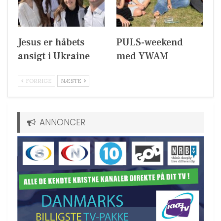
Jesus er håbets
PULS-weekend
ansigt i Ukraine
med YWAM
FORRIGE
NÆSTE
ANNONCER