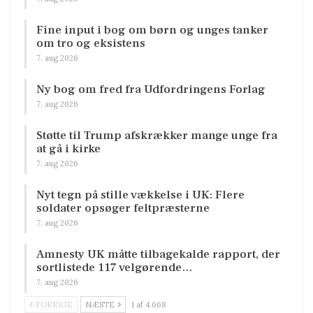
Fine input i bog om børn og unges tanker
om tro og eksistens
7. aug 2026
Ny bog om fred fra Udfordringens Forlag
7. aug 2026
Støtte til Trump afskrækker mange unge fra
at gå i kirke
7. aug 2026
Nyt tegn på stille vækkelse i UK: Flere
soldater opsøger feltpræsterne
7. aug 2026
Amnesty UK måtte tilbagekalde rapport, der
sortlistede 117 velgørende…
7. aug 2026
FORRIGE
NÆSTE
1 af 4.668