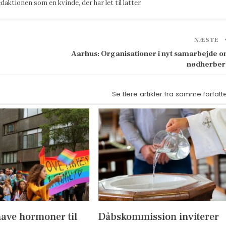
ktionen som en kvinde, der har let til latter.
NÆSTE
Aarhus: Organisationer i nyt samarbejde 
nødherbe
Se flere artikler fra samme forfatt
have hormoner til
Dåbskommission inviterer