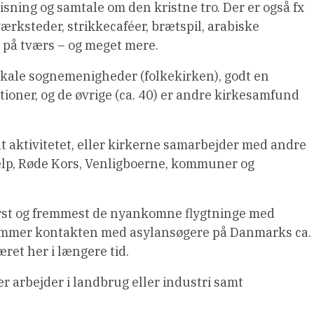
ning og samtale om den kristne tro. Der er også fx
rksteder, strikkecaféer, brætspil, arabiske
 på tværs – og meget mere.
 lokale sognemenigheder (folkekirken), godt en
ationer, og de øvrige (ca. 40) er andre kirkesamfund
t aktivitetet, eller kirkerne samarbejder med andre
ælp, Røde Kors, Venligboerne, kommuner og
ørst og fremmest de nyankomne flygtninge med
kommer kontakten med asylansøgere på Danmarks ca.
æret her i længere tid.
er arbejder i landbrug eller industri samt