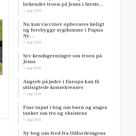
bekender troen på Jesus i første…
7. aug 2026
Nu kan vacciner opbevares køligt
og forebygge sygdomme i Papua
Ny…
7. aug 2026
Syv kendsgerninger om troen på
Jesus
7. aug 2026
Angreb på jøder i Europa kan få
utilsigtede konsekvenser
7. aug 2026
Fine input i bog om børn og unges
tanker om tro og eksistens
7. aug 2026
Ny bog om fred fra Udfordringens