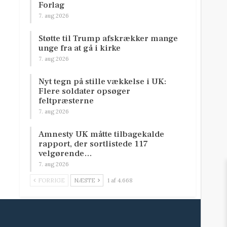
Forlag
7. aug 2026
Støtte til Trump afskrækker mange
unge fra at gå i kirke
7. aug 2026
Nyt tegn på stille vækkelse i UK:
Flere soldater opsøger
feltpræsterne
7. aug 2026
Amnesty UK måtte tilbagekalde
rapport, der sortlistede 117
velgørende…
7. aug 2026
FORRIGE
NÆSTE
1 af 4.668