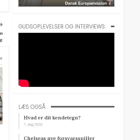
GUDSOPLEVELSER OG INTERVIEWS:
om
rg
er
LÆS OGSÅ
Hvad er dit kendetegn?
7. aug 2026
Chelseas nye forsvarsspiller