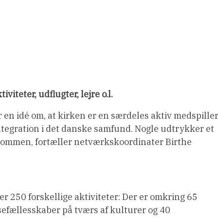
iteter, udflugter, lejre o.l.
 en idé om, at kirken er en særdeles aktiv medspille
ntegration i det danske samfund. Nogle udtrykker et
ndommen, fortæller netværkskoordinater Birthe
r 250 forskellige aktiviteter: Der er omkring 65
sefællesskaber på tværs af kulturer og 40