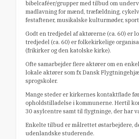
bibelcaféer/grupper med tilbud om undervis
madlavning for mænd, træfældning, cykelvæ
festaftener, musikalske kulturmøder, sport
Godt en tredjedel af aktørerne (ca. 60) er
tredjedel (ca. 60) er folkekirkelige organis
(frikirker og den katolske kirke).
Ofte samarbejder flere aktører om en enkel
lokale aktører som fx Dansk Flygtningehj
sprogskoler.
Mange steder er kirkernes kontaktflade f
opholdstilladelse i kommunerne. Hertil 
30 asylcentre samt til flygtninge, der har v
Enkelte tilbud er målrettet østarbejdere, d
udenlandske studerende.