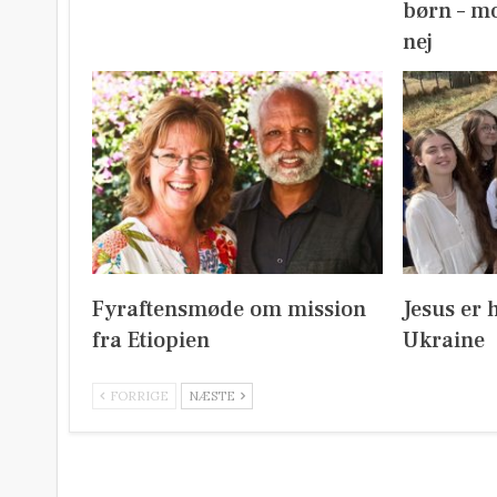
børn – mo
nej
Fyraftensmøde om mission
Jesus er 
fra Etiopien
Ukraine
FORRIGE
NÆSTE