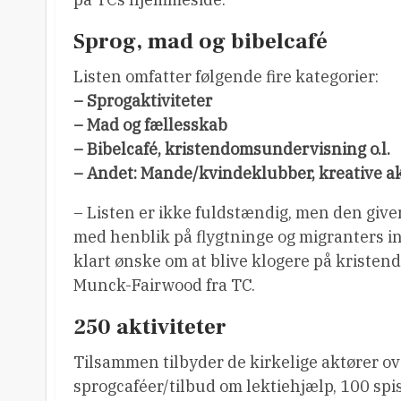
Sprog, mad og bibelcafé
Listen omfatter følgende fire kategorier:
– Sprogaktiviteter
– Mad og fællesskab
– Bibelcafé, kristendomsundervisning o.l.
– Andet: Mande/kvindeklubber, kreative aktiv
– Listen er ikke fuldstændig, men den giver
med henblik på flygtninge og migranters i
klart ønske om at blive klogere på kriste
Munck-Fairwood fra TC.
250 aktiviteter
Tilsammen tilbyder de kirkelige aktører ove
sprogcaféer/tilbud om lektiehjælp, 100 spi