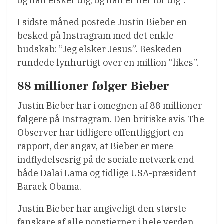
og han elsker dig, og han er her for dig”.
I sidste måned postede Justin Bieber en
besked på Instragram med det enkle
budskab: ”Jeg elsker Jesus”. Beskeden
rundede lynhurtigt over en million ”likes”.
88 millioner følger Bieber
Justin Bieber har i omegnen af 88 millioner
følgere på Instragram. Den britiske avis The
Observer har tidligere offentliggjort en
rapport, der angav, at Bieber er mere
indflydelsesrig på de sociale netværk end
både Dalai Lama og tidlige USA-præsident
Barack Obama.
Justin Bieber har angiveligt den største
fanskare af alle popstjerner i hele verden,