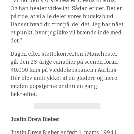
”Vi har den største healer i Jesus Kristus.
Og han healer virkeligt. Sådan er det. Det er
på tide, at vi alle deler vores budskab ud.
Uanset hvad du tror på, del det. Jeg har nået
et punkt, hvor jeg ikke vil brænde inde med
det.”
Dagen efter støttekoncerten i Manchester
gik den 23-årige canadier på scenen foran
40.000 fans på Væddeløbsbanen i Aarhus.
Hér blev indtrykket af en gladere og mere
moden popstjerne endnu en gang
bekræftet.
Justin Drew Bieber
Justin Drew Bieber er født 1. marts 1994 i