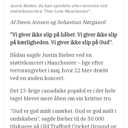
Justin Bieber, da han optrådte efter terroren ved
støttekoncerten ”One Love Manchester”.
Af Steen Jensen og
Sebastian Nørgaard
”Vi giver ikke slip på håbet. Vi giver ikke slip
på kærligheden. Vi giver ikke slip på Gud”.
Sådan sagde Justin Bieber ved en
støttekoncert i Manchester – lige efter
terrorangrebet i maj, hvor 22 blev dræbt
ved en anden koncert.
Det 23-årige canadiske popidol er i det hele
taget blevet mere åben om sin kristne tro.
”Gud er god midt i mørket. Gud er god midt i
ondskaben”, sagde Bieber til de 50.000
tilskuere på Old Trafford Cricket Ground og