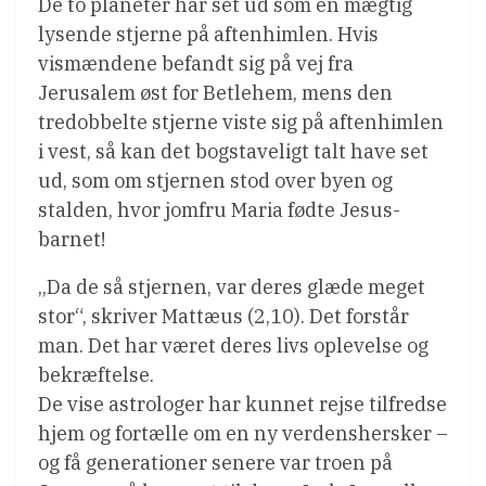
De to planeter har set ud som én mægtig
lysende stjerne på aftenhimlen. Hvis
vismændene befandt sig på vej fra
Jerusalem øst for Betlehem, mens den
tredobbelte stjerne viste sig på aftenhimlen
i vest, så kan det bogstaveligt talt have set
ud, som om stjernen stod over byen og
stalden, hvor jomfru Maria fødte Jesus-
barnet!
„Da de så stjernen, var deres glæde meget
stor“, skriver Mattæus (2,10). Det forstår
man. Det har været deres livs oplevelse og
bekræftelse.
De vise astrologer har kunnet rejse tilfredse
hjem og fortælle om en ny verdenshersker –
og få generationer senere var troen på