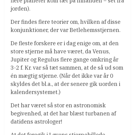
flere planeter kom tæt på hinanden – set fra
jorden).
Der findes flere teorier om, hvilken af disse
konjunktioner, der var Betlehemsstjernen.
De fleste forskere er i dag enige om, at den
store stjerne må have været, da Venus,
Jupiter og Regulus flere gange omkring år
3-2 f. Kr. var så tæt sammen, at de så ud som
én mægtig stjerne. (Når det ikke var år 0
skyldes det bl.a., at der senere gik uorden i
kalendersystemet.)
Det har været så stor en astronomisk
begivenhed, at det har blæst turbanen af
datidens astrologer!
At det foregik i Løvens stjernebillede