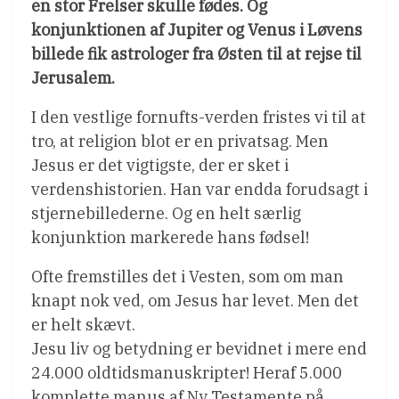
en stor Frelser skulle fødes. Og
konjunktionen af Jupiter og Venus i Løvens
billede fik astrologer fra Østen til at rejse til
Jerusalem.
I den vestlige fornufts-verden fristes vi til at
tro, at religion blot er en privatsag. Men
Jesus er det vigtigste, der er sket i
verdenshistorien. Han var endda forudsagt i
stjernebillederne. Og en helt særlig
konjunktion markerede hans fødsel!
Ofte fremstilles det i Vesten, som om man
knapt nok ved, om Jesus har levet. Men det
er helt skævt.
Jesu liv og betydning er bevidnet i mere end
24.000 oldtidsmanuskripter! Heraf 5.000
komplette manus af Ny Testamente på