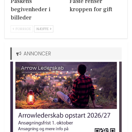
Påskens
Faste renser
begivenheder i
kroppen for gift
billeder
FORRIGE
NÆSTE
ANNONCER