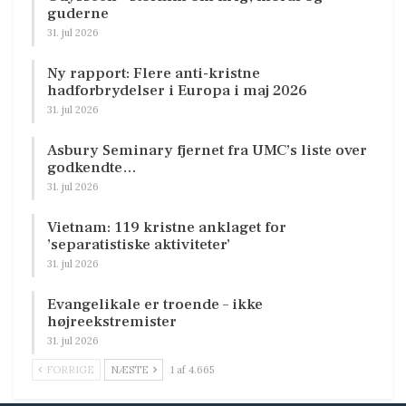
guderne
31. jul 2026
Ny rapport: Flere anti-kristne
hadforbrydelser i Europa i maj 2026
31. jul 2026
Asbury Seminary fjernet fra UMC’s liste over
godkendte…
31. jul 2026
Vietnam: 119 kristne anklaget for
’separatistiske aktiviteter’
31. jul 2026
Evangelikale er troende – ikke
højreekstremister
31. jul 2026
FORRIGE
NÆSTE
1 af 4.665