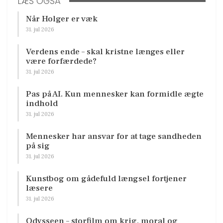
LÆS OGSÅ
Når Holger er væk
31. jul 2026
Verdens ende – skal kristne længes eller
være forfærdede?
31. jul 2026
Pas på AI. Kun mennesker kan formidle ægte
indhold
31. jul 2026
Mennesker har ansvar for at tage sandheden
på sig
31. jul 2026
Kunstbog om gådefuld længsel fortjener
læsere
31. jul 2026
Odysseen – storfilm om krig, moral og