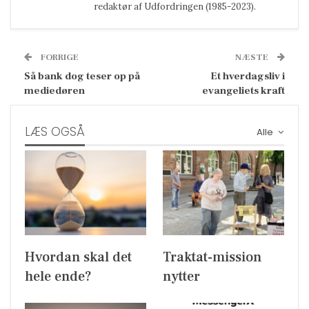
redaktør af Udfordringen (1985-2023).
FORRIGE
NÆSTE
Så bank dog teser op på
Et hverdagsliv i
mediedøren
evangeliets kraft
LÆS OGSÅ
Alle
Hvordan skal det
Traktat-mission
hele ende?
nytter