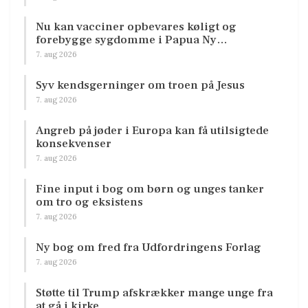
Nu kan vacciner opbevares køligt og
forebygge sygdomme i Papua Ny…
7. aug 2026
Syv kendsgerninger om troen på Jesus
7. aug 2026
Angreb på jøder i Europa kan få utilsigtede
konsekvenser
7. aug 2026
Fine input i bog om børn og unges tanker
om tro og eksistens
7. aug 2026
Ny bog om fred fra Udfordringens Forlag
7. aug 2026
Støtte til Trump afskrækker mange unge fra
at gå i kirke