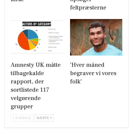
feltpræsterne
Amnesty UK måtte
’Hver måned
tilbagekalde
begraver vi vores
rapport, der
folk’
sortlistede 117
velgørende
grupper
FORRIGE
NÆSTE