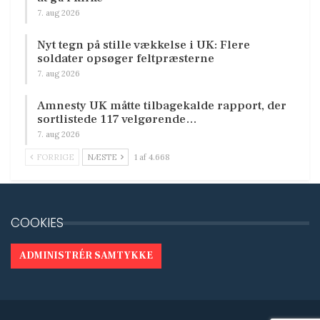
7. aug 2026
Nyt tegn på stille vækkelse i UK: Flere
soldater opsøger feltpræsterne
7. aug 2026
Amnesty UK måtte tilbagekalde rapport, der
sortlistede 117 velgørende…
7. aug 2026
FORRIGE
NÆSTE
1 af 4.668
COOKIES
ADMINISTRÉR SAMTYKKE