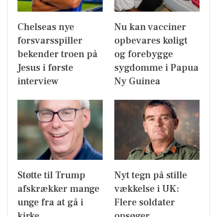
Chelseas nye
Nu kan vacciner
forsvarsspiller
opbevares køligt
bekender troen på
og forebygge
Jesus i første
sygdomme i Papua
interview
Ny Guinea
Støtte til Trump
Nyt tegn på stille
afskrækker mange
vækkelse i UK:
unge fra at gå i
Flere soldater
kirke
opsøger