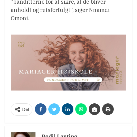
”banditterne for at sikre, at de bliver
anholdt og retsforfulgt”, siger Nnamdi
Omoni.
Del
Bodil Lanting