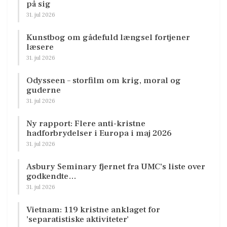
på sig
31. jul 2026
Kunstbog om gådefuld længsel fortjener
læsere
31. jul 2026
Odysseen – storfilm om krig, moral og
guderne
31. jul 2026
Ny rapport: Flere anti-kristne
hadforbrydelser i Europa i maj 2026
31. jul 2026
Asbury Seminary fjernet fra UMC’s liste over
godkendte…
31. jul 2026
Vietnam: 119 kristne anklaget for
’separatistiske aktiviteter’