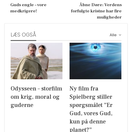
Guds engle – vore
Åbne Døre: Verdens
medkrigere!
forfulgte kristne har fire
muligheder
LÆS OGSÅ
Alle
Odysseen – storfilm
Ny film fra
om krig, moral og
Spielberg stiller
guderne
spørgsmålet ”Er
Gud, vores Gud,
kun på denne
planet?”