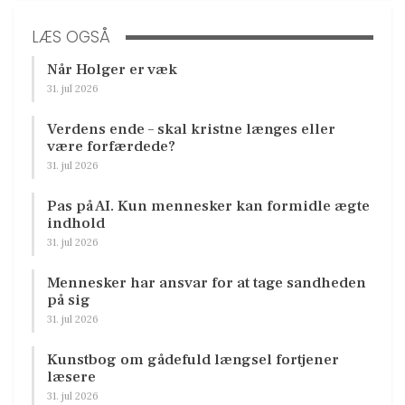
LÆS OGSÅ
Når Holger er væk
31. jul 2026
Verdens ende – skal kristne længes eller
være forfærdede?
31. jul 2026
Pas på AI. Kun mennesker kan formidle ægte
indhold
31. jul 2026
Mennesker har ansvar for at tage sandheden
på sig
31. jul 2026
Kunstbog om gådefuld længsel fortjener
læsere
31. jul 2026