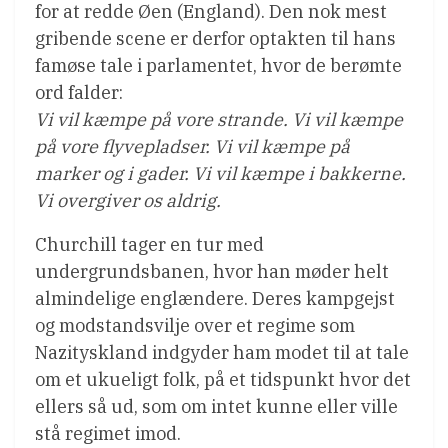
for at redde Øen (England). Den nok mest
gribende scene er derfor optakten til hans
famøse tale i parlamentet, hvor de berømte
ord falder:
Vi vil kæmpe på vore strande. Vi vil kæmpe
på vore flyvepladser. Vi vil kæmpe på
marker og i gader. Vi vil kæmpe i bakkerne.
Vi overgiver os aldrig.
Churchill tager en tur med
undergrundsbanen, hvor han møder helt
almindelige englændere. Deres kampgejst
og modstandsvilje over et regime som
Nazityskland indgyder ham modet til at tale
om et ukueligt folk, på et tidspunkt hvor det
ellers så ud, som om intet kunne eller ville
stå regimet imod.