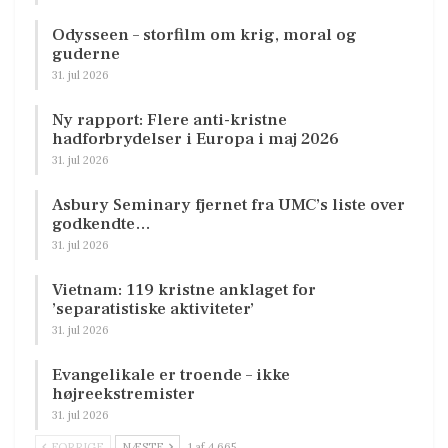
Odysseen – storfilm om krig, moral og
guderne
31. jul 2026
Ny rapport: Flere anti-kristne
hadforbrydelser i Europa i maj 2026
31. jul 2026
Asbury Seminary fjernet fra UMC’s liste over
godkendte…
31. jul 2026
Vietnam: 119 kristne anklaget for
’separatistiske aktiviteter’
31. jul 2026
Evangelikale er troende – ikke
højreekstremister
31. jul 2026
FORRIGE
NÆSTE
1 af 4.665