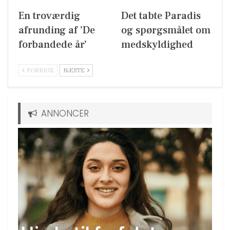
En troværdig
Det tabte Paradis
afrunding af ’De
og spørgsmålet om
forbandede år’
medskyldighed
FORRIGE
NÆSTE
ANNONCER