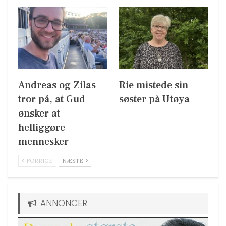
Andreas og Zilas
Rie mistede sin
tror på, at Gud
søster på Utøya
ønsker at
helliggøre
mennesker
FORRIGE
NÆSTE
ANNONCER