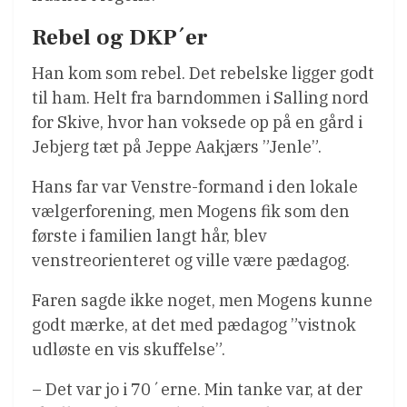
Rebel og DKP´er
Han kom som rebel. Det rebelske ligger godt
til ham. Helt fra barndommen i Salling nord
for Skive, hvor han voksede op på en gård i
Jebjerg tæt på Jeppe Aakjærs ”Jenle”.
Hans far var Venstre-formand i den lokale
vælgerforening, men Mogens fik som den
første i familien langt hår, blev
venstreorienteret og ville være pædagog.
Faren sagde ikke noget, men Mogens kunne
godt mærke, at det med pædagog ”vistnok
udløste en vis skuffelse”.
– Det var jo i 70´erne. Min tanke var, at der