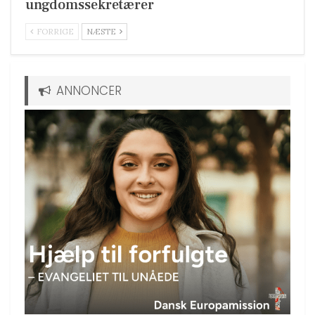
ungdomssekretærer
FORRIGE
NÆSTE
ANNONCER