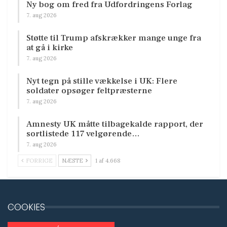
Ny bog om fred fra Udfordringens Forlag
7. aug 2026
Støtte til Trump afskrækker mange unge fra
at gå i kirke
7. aug 2026
Nyt tegn på stille vækkelse i UK: Flere
soldater opsøger feltpræsterne
7. aug 2026
Amnesty UK måtte tilbagekalde rapport, der
sortlistede 117 velgørende…
7. aug 2026
FORRIGE
NÆSTE
1 af 4.668
COOKIES