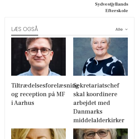
Sydvestjyllands
Efterskole
LÆS OGSÅ
Alle
Tiltrædelsesforelæsning
Sekretariatschef
og reception på MF
skal koordinere
i Aarhus
arbejdet med
Danmarks
middelalderkirker