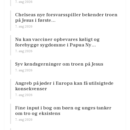
7. aug 2026
Chelseas nye forsvarsspiller bekender troen
på Jesus i første…
7. aug 2026
Nu kan vacciner opbevares køligt og
forebygge sygdomme i Papua Ny…
7. aug 2026
Syv kendsgerninger om troen på Jesus
7. aug 2026
Angreb på jøder i Europa kan få utilsigtede
konsekvenser
7. aug 2026
Fine input i bog om børn og unges tanker
om tro og eksistens
7. aug 2026