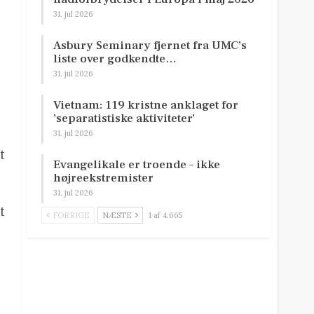
31. jul 2026
Asbury Seminary fjernet fra UMC’s
liste over godkendte…
31. jul 2026
Vietnam: 119 kristne anklaget for
’separatistiske aktiviteter’
31. jul 2026
t
Evangelikale er troende – ikke
højreekstremister
31. jul 2026
t
FORRIGE
NÆSTE
1 af 4.665