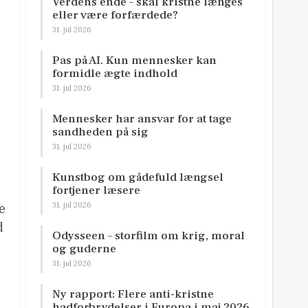
Verdens ende – skal kristne længes
eller være forfærdede?
31. jul 2026
Pas på AI. Kun mennesker kan
formidle ægte indhold
31. jul 2026
Mennesker har ansvar for at tage
sandheden på sig
31. jul 2026
Kunstbog om gådefuld længsel
fortjener læsere
31. jul 2026
e
d
Odysseen – storfilm om krig, moral
og guderne
31. jul 2026
Ny rapport: Flere anti-kristne
hadforbrydelser i Europa i maj 2026