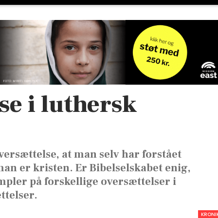
se i luthersk
ersættelse, at man selv har forstået
an er kristen. Er Bibelselskabet enig,
pler på forskellige oversættelser i
telser.
KRONI