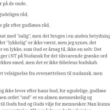
r på de onde,
gudeliges råd,
 går efter gudløses råd,
ersat med ”salig”, men det bruges i en anden betydnin
et ”lykkelig” er ikke værst, men jeg synes, det
en lykke, som Gud er årsag til, ikke en selv. Det
er i NT på Nudansk for det tilsvarende græske ord
ykkes smed, men det er ikke Bibelens budskab.
et velsignelse fra oversættelsen til nudansk, men
 ikke lever efter hans bud, for ugudelige, gudløse
, men ordet ”ond” er en almen menneskelig og
 til Guds bud og Guds vilje for mennesker. Man kunn