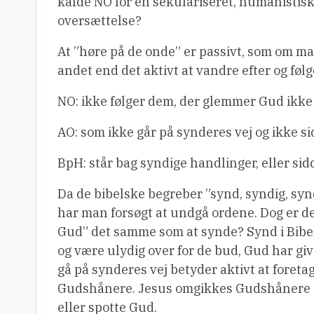
kalde NO for en sekulariseret, humanistisk
oversættelse?
At ”høre på de onde” er passivt, som om man
andet end det aktivt at vandre efter og føl
NO: ikke følger dem, der glemmer Gud ik
AO: som ikke går på synderes vej og ikke si
BpH: står bag syndige handlinger, eller si
Da de bibelske begreber ”synd, syndig, synd
har man forsøgt at undgå ordene. Dog er de
Gud” det samme som at synde? Synd i Bibele
og være ulydig over for de bud, Gud har gi
gå på synderes vej betyder aktivt at foreta
Gudshånere. Jesus omgikkes Gudshånere og
eller spotte Gud.