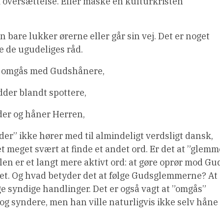
 oversættelse. Eller måske en kulturkristen
 bare lukker ørerne eller går sin vej. Det er noget
ge de ugudeliges råd.
ke omgås med Gudshånere,
dder blandt spottere,
dder og håner Herren,
er” ikke hører med til almindeligt verdsligt dansk,
t meget svært at finde et andet ord. Er det at ”glemm
n er et langt mere aktivt ord: at gøre oprør mod Gu
vet. Og hvad betyder det at følge Gudsglemmerne? At
ge syndige handlinger. Det er også vagt at ”omgås”
 syndere, men han ville naturligvis ikke selv håne