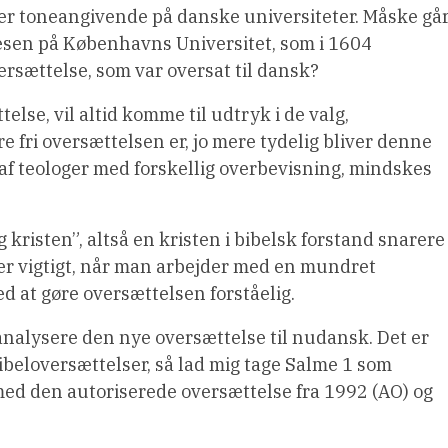
om er toneangivende på danske universiteter. Måske gå
 Resen på Københavns Universitet, som i 1604
ersættelse, som var oversat til dansk?
else, vil altid komme til udtryk i de valg,
 fri oversættelsen er, jo mere tydelig bliver denne
af teologer med forskellig overbevisning, mindskes
ig kristen”, altså en kristen i bibelsk forstand snarere
især vigtigt, når man arbejder med en mundret
d at gøre oversættelsen forståelig.
analysere den nye oversættelse til nudansk. Det er
ibeloversættelser, så lad mig tage Salme 1 som
d den autoriserede oversættelse fra 1992 (AO) og