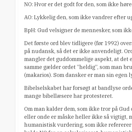
NO: Hvor er det godt for den, som ikke høre
AO: Lykkelig den, som ikke vandrer efter u
BpH: Gud velsigner de mennesker, som ikke
Det første ord blev tidligere (før 1992) ov
på nudansk, så det er ikke anvendeligt. Ord
mangler det guddommelige aspekt, at det er 
samme gælder ordet ”heldig”, som man brug
(makarios). Som dansker er man sin egen l
Bibelselskabet har forsøgt at bandlyse ord
mange bibellæsere har protesteret.
Om man kalder dem, som ikke tror på Gud og
eller onde er måske heller ikke så vigtigt
humanistisk vurdering, som ikke refererer