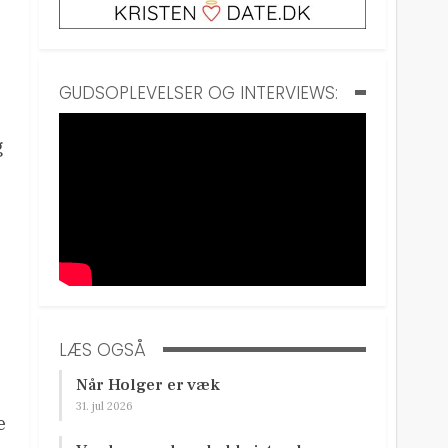
GUDSOPLEVELSER OG INTERVIEWS:
g
LÆS OGSÅ
Når Holger er væk
31. jul 2026
e