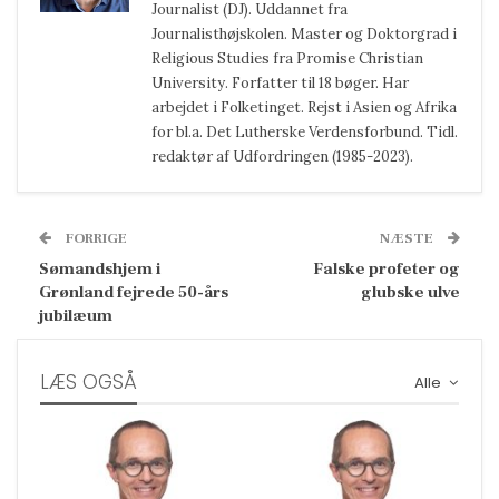
Journalist (DJ). Uddannet fra
Journalisthøjskolen. Master og Doktorgrad i
Religious Studies fra Promise Christian
University. Forfatter til 18 bøger. Har
arbejdet i Folketinget. Rejst i Asien og Afrika
for bl.a. Det Lutherske Verdensforbund. Tidl.
redaktør af Udfordringen (1985-2023).
FORRIGE
NÆSTE
Sømandshjem i
Falske profeter og
Grønland fejrede 50-års
glubske ulve
jubilæum
LÆS OGSÅ
Alle