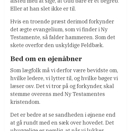
afsted med at sige, at Gud bare er et begreb.
Eller at han slet ikke er til.
Hvis en troende præst derimod forkynder
det ægte evangelium, som vi finder i Ny
Testamente, så falder hammeren. Som det
skete overfor den uskyldige Feldbæk.
Bed om en øjenåbner
Som lægfolk må vi derfor være bevidste om,
hvilke ledere, vi lytter til, og hvilke bøger vi
læser osv. Det vi tror på og forkynder, skal
stemme overens med Ny Testamentes
kristendom.
Det er bedre at se sandheden i øjnene end
at gå rundt med en sæk over hovedet. Det
uhyggelige er nemlig, at når vi lukker