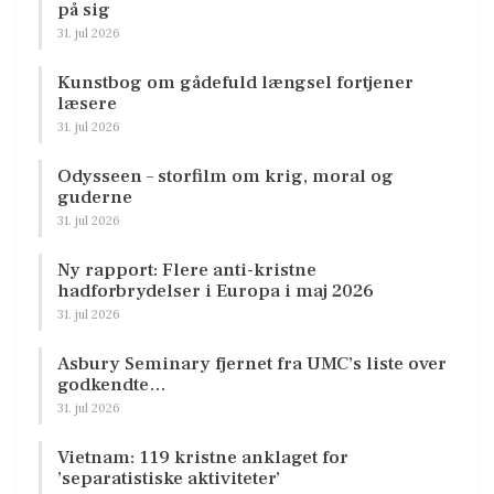
på sig
31. jul 2026
Kunstbog om gådefuld længsel fortjener
læsere
31. jul 2026
Odysseen – storfilm om krig, moral og
guderne
31. jul 2026
Ny rapport: Flere anti-kristne
hadforbrydelser i Europa i maj 2026
31. jul 2026
Asbury Seminary fjernet fra UMC’s liste over
godkendte…
31. jul 2026
Vietnam: 119 kristne anklaget for
’separatistiske aktiviteter’