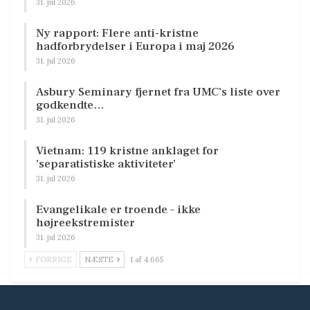
31. jul 2026
Ny rapport: Flere anti-kristne
hadforbrydelser i Europa i maj 2026
31. jul 2026
Asbury Seminary fjernet fra UMC’s liste over
godkendte…
31. jul 2026
Vietnam: 119 kristne anklaget for
’separatistiske aktiviteter’
31. jul 2026
Evangelikale er troende – ikke
højreekstremister
31. jul 2026
FORRIGE
NÆSTE
1 af 4.665