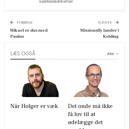
samfundsdebattør.
FORRIGE
NÆSTE
Mikael er dus med
Missionsfly lander i
Paulus
Kolding
LÆS OGSÅ
Alle
Når Holger er væk
Det onde må ikke
få lov til at
ødelægge det