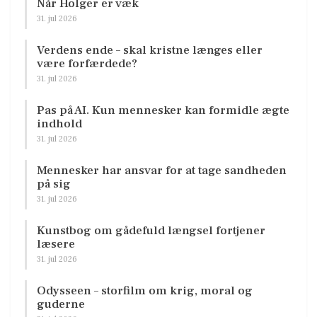
Når Holger er væk
31. jul 2026
Verdens ende – skal kristne længes eller
være forfærdede?
31. jul 2026
Pas på AI. Kun mennesker kan formidle ægte
indhold
31. jul 2026
Mennesker har ansvar for at tage sandheden
på sig
31. jul 2026
Kunstbog om gådefuld længsel fortjener
læsere
31. jul 2026
Odysseen – storfilm om krig, moral og
guderne