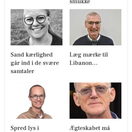
smukke
Sand kærlighed
Læg mærke til
går ind i de svære
Libanon…
samtaler
Spred lys i
Ægteskabet må