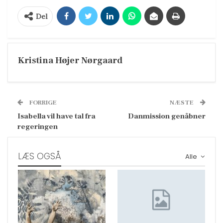
Del
Kristina Højer Nørgaard
FORRIGE
NÆSTE
Isabella vil have tal fra
Danmission genåbner
regeringen
LÆS OGSÅ
Alle