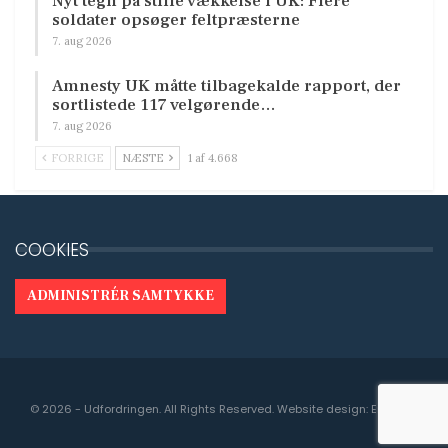
Nyt tegn på stille vækkelse i UK: Flere
soldater opsøger feltpræsterne
7. aug 2026
Amnesty UK måtte tilbagekalde rapport, der
sortlistede 117 velgørende…
7. aug 2026
FORRIGE
NÆSTE
1 af 4.668
COOKIES
ADMINISTRÉR SAMTYKKE
© 2026 - Udfordringen. All Rights Reserved.
Website design:
Engedal