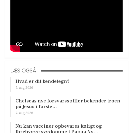
LÆS OGSÅ
Hvad er dit kendetegn?
7. aug 2026
Chelseas nye forsvarsspiller bekender troen
på Jesus i første…
7. aug 2026
Nu kan vacciner opbevares køligt og
forebygge sygdomme i Papua Ny…