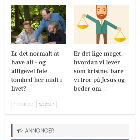
Er det normalt at
Er det lige meget,
have alt – og
hvordan vi lever
alligevel føle
som kristne, bare
tomhed her midt i
vi tror på Jesus og
livet?
beder om…
FORRIGE
NÆSTE
ANNONCER