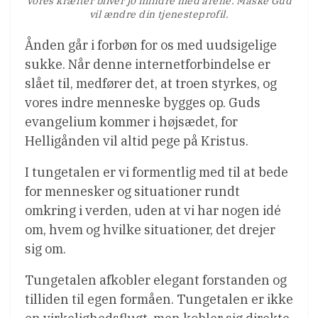
Vores kræfter bliver jo mindre med årene. Måske Gud
vil ændre din tjenesteprofil.
Ånden går i forbøn for os med uudsigelige
sukke. Når denne internetforbindelse er
slået til, medfører det, at troen styrkes, og
vores indre menneske bygges op. Guds
evangelium kommer i højsædet, for
Helligånden vil altid pege på Kristus.
I tungetalen er vi formentlig med til at bede
for mennesker og situationer rundt
omkring i verden, uden at vi har nogen idé
om, hvem og hvilke situationer, det drejer
sig om.
Tungetalen afkobler elegant forstanden og
tilliden til egen formåen. Tungetalen er ikke