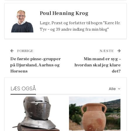
Poul Henning Krog
Læge, Præst og forfatter til bogen "Kære Hr.
Tyv - og 39 andre indlæg fra min blog"
FORRIGE
NÆSTE
De første pinse-grupper
Min mand er syg –
på Djursland, Aarhus og
hvordan skal jeg klare
Horsens
det?
LÆS OGSÅ
Alle