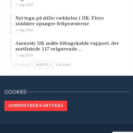
7. aug 2026
Nyt tegn på stille vækkelse i UK: Flere
soldater opsøger feltpræsterne
7. aug 2026
Amnesty UK måtte tilbagekalde rapport, der
sortlistede 117 velgørende…
7. aug 2026
FORRIGE
NÆSTE
1 af 4.668
COOKIES
ADMINISTRÉR SAMTYKKE