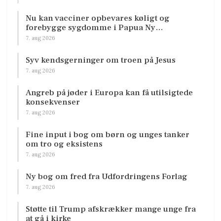
Nu kan vacciner opbevares køligt og
forebygge sygdomme i Papua Ny…
7. aug 2026
Syv kendsgerninger om troen på Jesus
7. aug 2026
Angreb på jøder i Europa kan få utilsigtede
konsekvenser
7. aug 2026
Fine input i bog om børn og unges tanker
om tro og eksistens
7. aug 2026
Ny bog om fred fra Udfordringens Forlag
7. aug 2026
Støtte til Trump afskrækker mange unge fra
at gå i kirke