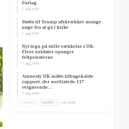
Forlag
7. aug 2026
Støtte til Trump afskrækker mange
unge fra at gå i kirke
7. aug 2026
Nyt tegn på stille vækkelse i UK:
Flere soldater opsøger
feltpræsterne
7. aug 2026
Amnesty UK måtte tilbagekalde
rapport, der sortlistede 117
velgørende…
7. aug 2026
FORRIGE
NÆSTE
1 af 4.668