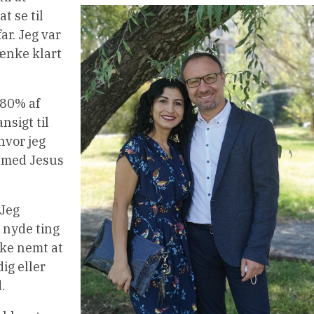
t se til
ar. Jeg var
tænke klart
 80% af
nsigt til
hvor jeg
t med Jesus
 Jeg
 nyde ting
kke nemt at
ig eller
.