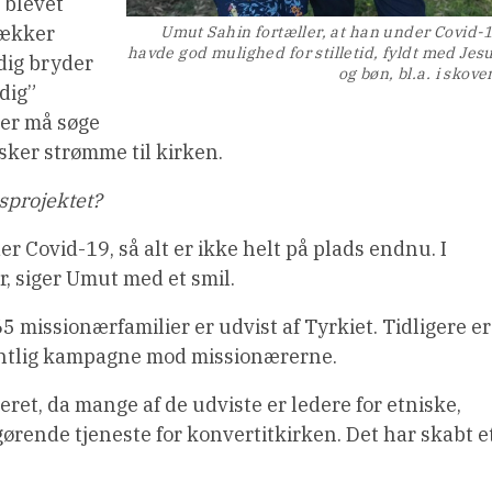
r blevet
dækker
Umut Sahin fortæller, at han under Covid-
havde god mulighed for stilletid, fyldt med Jes
dig bryder
og bøn, bl.a. i skove
dig”
ker må søge
esker strømme til kirken.
projektet?
r Covid-19, så alt er ikke helt på plads endnu. I
, siger Umut med et smil.
5 missionærfamilier er udvist af Tyrkiet. Tidligere er
gentlig kampagne mod missionærerne.
ret, da mange af de udviste er ledere for etniske,
gørende tjeneste for konvertitkirken. Det har skabt e