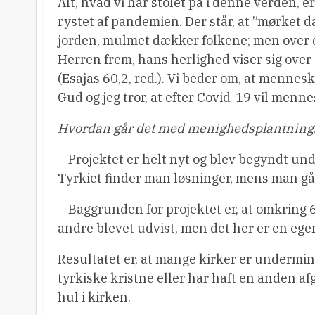
Alt, hvad vi har stolet på i denne verden, e
rystet af pandemien. Der står, at ”mørket 
jorden, mulmet dækker folkene; men over 
Herren frem, hans herlighed viser sig over 
(Esajas 60,2, red.). Vi beder om, at mennes
Gud og jeg tror, at efter Covid-19 vil menn
Hvordan går det med menighedsplantnings
– Projektet er helt nyt og blev begyndt unde
Tyrkiet finder man løsninger, mens man går
– Baggrunden for projektet er, at omkring 6
andre blevet udvist, men det her er en e
Resultatet er, at mange kirker er undermine
tyrkiske kristne eller har haft en anden af
hul i kirken.