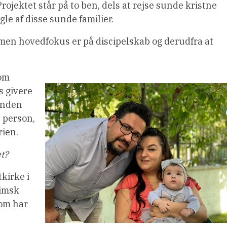
rojektet står på to ben, dels at rejse sunde kristne
gle af disse sunde familier.
, men hovedfokus er på discipelskab og derudfra at
som
 givere
 anden
n person,
rien.
t?
tkirke i
limsk
som har