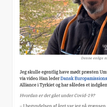
Denne enlige ma
Jeg skulle egentlig have mødt præsten Umu
via video. Han leder
Dansk Europamission
Alliance i Tyrkiet og har således et indgåe
Hvordan er det gået under Covid-19?
– I begyndelsen af året var jeg på grænsen t