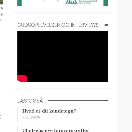
19
us
n.
GUDSOPLEVELSER OG INTERVIEWS:
LÆS OGSÅ
Hvad er dit kendetegn?
t
7. aug 2026
Chelseas nye forsvarsspiller