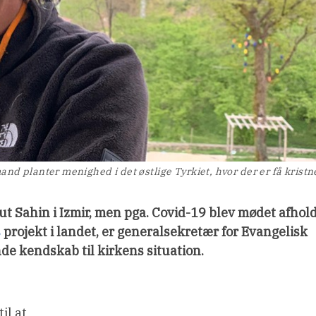
nd planter menighed i det østlige Tyrkiet, hvor der er få kristn
t Sahin i Izmir, men pga. Covid-19 blev mødet afhol
s
projekt i landet, er generalsekretær for Evangelisk
nde kendskab til kirkens situation.
il at