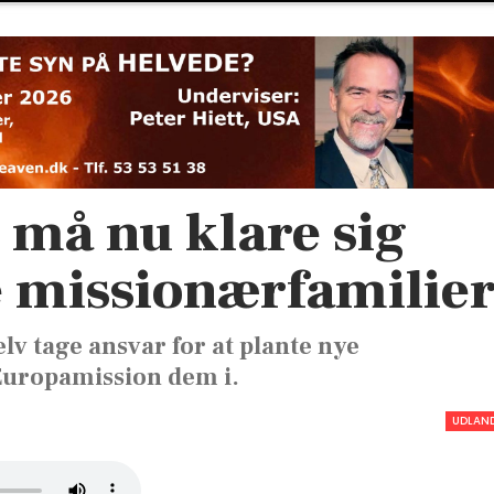
 må nu klare sig
e missionærfamilie
elv tage ansvar for at plante nye
Europamission dem i.
UDLAN