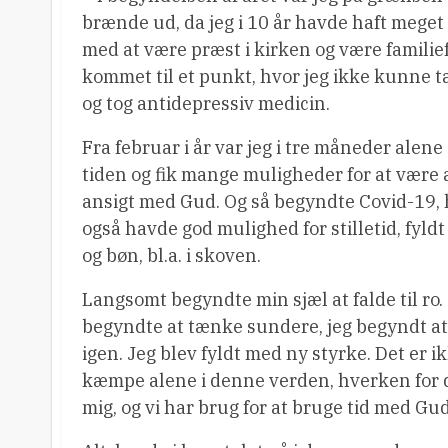
brænde ud, da jeg i 10 år havde haft meget a
med at være præst i kirken og være familief
kommet til et punkt, hvor jeg ikke kunne 
og tog antidepressiv medicin.
Fra februar i år var jeg i tre måneder alene
tiden og fik mange muligheder for at være a
ansigt med Gud. Og så begyndte Covid-19, 
også havde god mulighed for stilletid, fyld
og bøn, bl.a. i skoven.
Langsomt begyndte min sjæl at falde til ro.
begyndte at tænke sundere, jeg begyndt at
igen. Jeg blev fyldt med ny styrke. Det er i
kæmpe alene i denne verden, hverken for d
mig, og vi har brug for at bruge tid med Gud