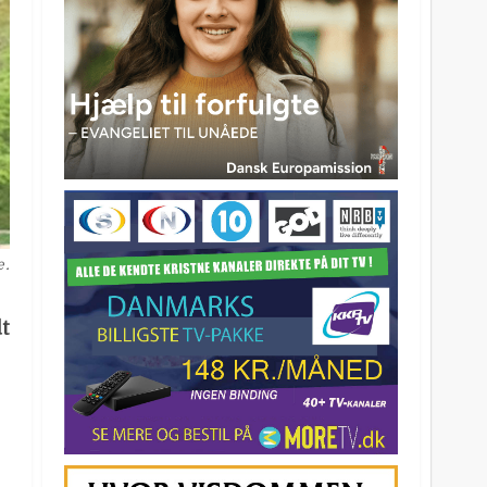
e.
dt