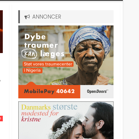
ANNONCER
r
D