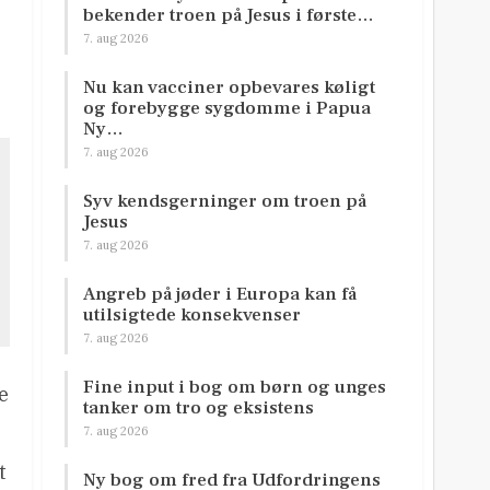
bekender troen på Jesus i første…
7. aug 2026
Nu kan vacciner opbevares køligt
og forebygge sygdomme i Papua
Ny…
7. aug 2026
Syv kendsgerninger om troen på
Jesus
7. aug 2026
Angreb på jøder i Europa kan få
utilsigtede konsekvenser
7. aug 2026
Fine input i bog om børn og unges
e
tanker om tro og eksistens
7. aug 2026
t
Ny bog om fred fra Udfordringens