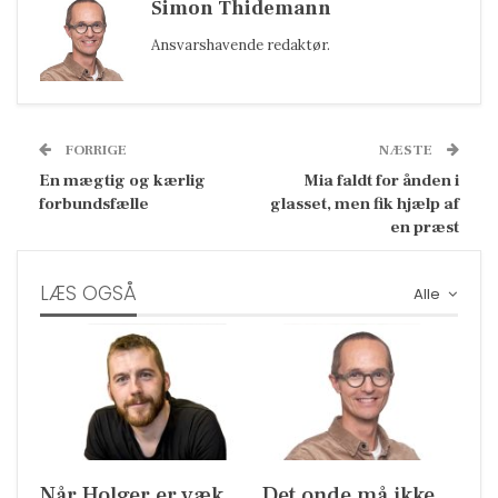
Simon Thidemann
Ansvarshavende redaktør.
FORRIGE
NÆSTE
En mægtig og kærlig
Mia faldt for ånden i
forbundsfælle
glasset, men fik hjælp af
en præst
LÆS OGSÅ
Alle
Når Holger er væk
Det onde må ikke