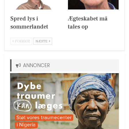
Spred lys i
Ægteskabet må
sommerlandet
tales op
FORRIGE
NÆSTE
ANNONCER