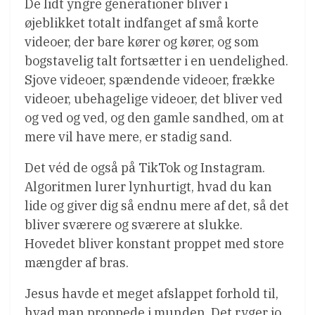
De lidt yngre generationer bliver i
øjeblikket totalt indfanget af små korte
videoer, der bare kører og kører, og som
bogstavelig talt fortsætter i en uendelighed.
Sjove videoer, spændende videoer, frække
videoer, ubehagelige videoer, det bliver ved
og ved og ved, og den gamle sandhed, om at
mere vil have mere, er stadig sand.
Det véd de også på TikTok og Instagram.
Algoritmen lurer lynhurtigt, hvad du kan
lide og giver dig så endnu mere af det, så det
bliver sværere og sværere at slukke.
Hovedet bliver konstant proppet med store
mængder af bras.
Jesus havde et meget afslappet forhold til,
hvad man proppede i munden. Det ryger jo