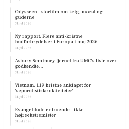
Odysseen – storfilm om krig, moral og
guderne
31. jul 2026
Ny rapport: Flere anti-kristne
hadforbrydelser i Europa i maj 2026
31. jul 2026
Asbury Seminary fjernet fra UMC’s liste over
godkendte…
31. jul 2026
Vietnam: 119 kristne anklaget for
’separatistiske aktiviteter’
31. jul 2026
Evangelikale er troende – ikke
højreekstremister
31. jul 2026