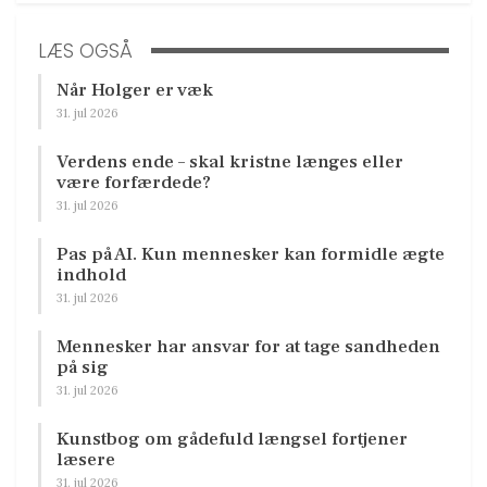
LÆS OGSÅ
Når Holger er væk
31. jul 2026
Verdens ende – skal kristne længes eller
være forfærdede?
31. jul 2026
Pas på AI. Kun mennesker kan formidle ægte
indhold
31. jul 2026
Mennesker har ansvar for at tage sandheden
på sig
31. jul 2026
Kunstbog om gådefuld længsel fortjener
læsere
31. jul 2026