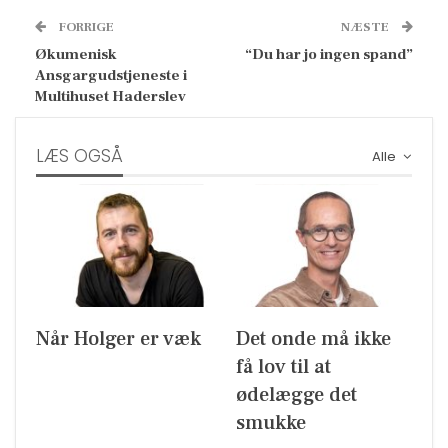
FORRIGE
NÆSTE
Økumenisk
“Du har jo ingen spand”
Ansgargudstjeneste i
Multihuset Haderslev
LÆS OGSÅ
Alle
Når Holger er væk
Det onde må ikke
få lov til at
ødelægge det
smukke