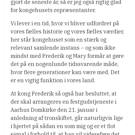
gjort de seneste år, så er jeg også rigtig glad
for kongehusets repræsentanter.
Vi lever i en tid, hvor vi bliver udfordret på
vores fælles historie og vores fælles værdier,
her står kongehuset som en stærk og
relevant samlende instans – og som ikke
mindst med Frederik og Mary formår at gøre
det på en nogenlunde tidssvarende måde,
hvor flere generationer kan være med. Det
er en vigtig funktion i vores land.
At kong Frederik så også har besluttet, at
der skal arrangeres en festgudstjeneste i
Aarhus Domkirke den 21. januar i
anledning af tronskiftet, går naturligvis lige
i hjertet på sådan en som mig og er et flot
signal i forhold til, at han vil videreføre det