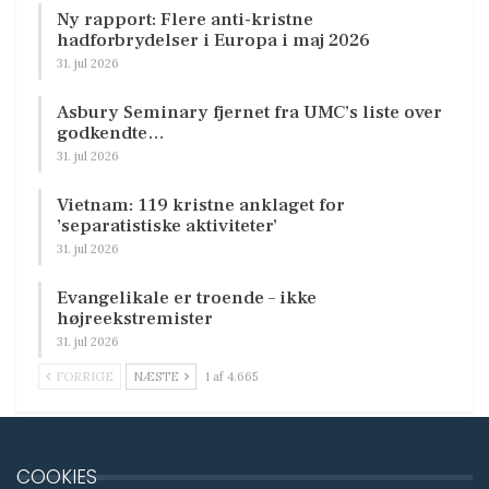
Ny rapport: Flere anti-kristne
hadforbrydelser i Europa i maj 2026
31. jul 2026
Asbury Seminary fjernet fra UMC’s liste over
godkendte…
31. jul 2026
Vietnam: 119 kristne anklaget for
’separatistiske aktiviteter’
31. jul 2026
Evangelikale er troende – ikke
højreekstremister
31. jul 2026
FORRIGE
NÆSTE
1 af 4.665
COOKIES