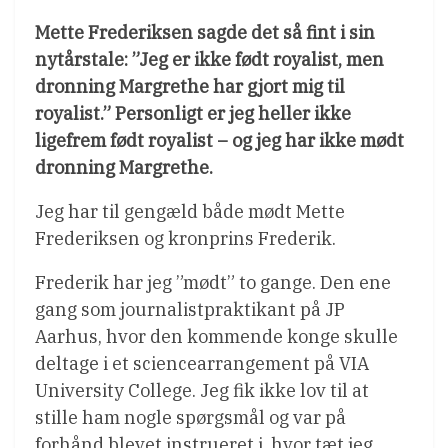
Mette Frederiksen sagde det så fint i sin
nytårstale: ”Jeg er ikke født royalist, men
dronning Margrethe har gjort mig til
royalist.” Personligt er jeg heller ikke
ligefrem født royalist – og jeg har ikke mødt
dronning Margrethe.
Jeg har til gengæld både mødt Mette
Frederiksen og kronprins Frederik.
Frederik har jeg ”mødt” to gange. Den ene
gang som journalistpraktikant på JP
Aarhus, hvor den kommende konge skulle
deltage i et sciencearrangement på VIA
University College. Jeg fik ikke lov til at
stille ham nogle spørgsmål og var på
forhånd blevet instrueret i, hvor tæt jeg