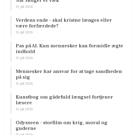
Når Holger er væk
31. jul 2026
Verdens ende – skal kristne længes eller
være forfærdede?
31. jul 2026
Pas på AI. Kun mennesker kan formidle ægte
indhold
31. jul 2026
Mennesker har ansvar for at tage sandheden
på sig
31. jul 2026
Kunstbog om gådefuld længsel fortjener
læsere
31. jul 2026
Odysseen – storfilm om krig, moral og
guderne
31. jul 2026