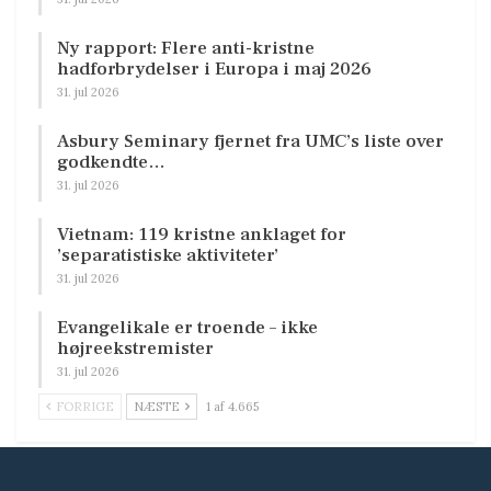
Ny rapport: Flere anti-kristne
hadforbrydelser i Europa i maj 2026
31. jul 2026
Asbury Seminary fjernet fra UMC’s liste over
godkendte…
31. jul 2026
Vietnam: 119 kristne anklaget for
’separatistiske aktiviteter’
31. jul 2026
Evangelikale er troende – ikke
højreekstremister
31. jul 2026
FORRIGE
NÆSTE
1 af 4.665