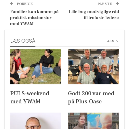
FORRIGE
NÆSTE
Familier kan komme på
Lille bog med vigtige råd
praktisk missionstur
til trofaste ledere
med YWAM
LÆS OGSÅ
Alle
PULS-weekend
Godt 200 var med
med YWAM
på Plus-Oase