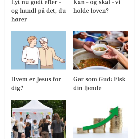
Lyt nu godt efter –
Kan – og skal – vi
og handl på det, du
holde loven?
hører
Hvem er Jesus for
Gør som Gud: Elsk
dig?
din fjende