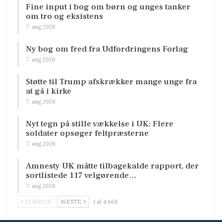
Fine input i bog om børn og unges tanker
om tro og eksistens
7. aug 2026
Ny bog om fred fra Udfordringens Forlag
7. aug 2026
Støtte til Trump afskrækker mange unge fra
at gå i kirke
7. aug 2026
Nyt tegn på stille vækkelse i UK: Flere
soldater opsøger feltpræsterne
7. aug 2026
Amnesty UK måtte tilbagekalde rapport, der
sortlistede 117 velgørende…
7. aug 2026
FORRIGE
NÆSTE
1 af 4.668