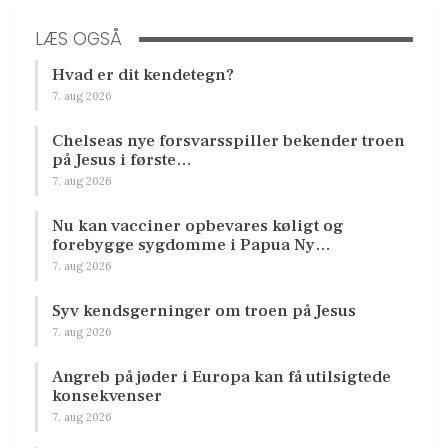
LÆS OGSÅ
Hvad er dit kendetegn?
7. aug 2026
Chelseas nye forsvarsspiller bekender troen
på Jesus i første…
7. aug 2026
Nu kan vacciner opbevares køligt og
forebygge sygdomme i Papua Ny…
7. aug 2026
Syv kendsgerninger om troen på Jesus
7. aug 2026
Angreb på jøder i Europa kan få utilsigtede
konsekvenser
7. aug 2026