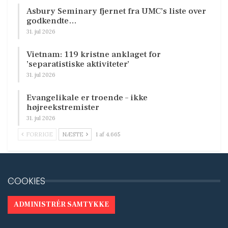
Asbury Seminary fjernet fra UMC’s liste over
godkendte…
31. jul 2026
Vietnam: 119 kristne anklaget for
’separatistiske aktiviteter’
31. jul 2026
Evangelikale er troende – ikke
højreekstremister
31. jul 2026
FORRIGE
NÆSTE
1 af 4.665
COOKIES
ADMINISTRÉR SAMTYKKE