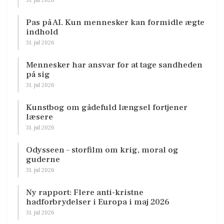
Pas på AI. Kun mennesker kan formidle ægte
indhold
31. jul 2026
Mennesker har ansvar for at tage sandheden
på sig
31. jul 2026
Kunstbog om gådefuld længsel fortjener
læsere
31. jul 2026
Odysseen – storfilm om krig, moral og
guderne
31. jul 2026
Ny rapport: Flere anti-kristne
hadforbrydelser i Europa i maj 2026
31. jul 2026