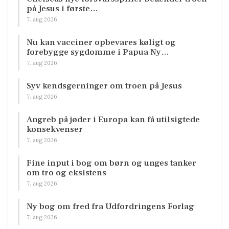
på Jesus i første…
7. aug 2026
Nu kan vacciner opbevares køligt og
forebygge sygdomme i Papua Ny…
7. aug 2026
Syv kendsgerninger om troen på Jesus
7. aug 2026
Angreb på jøder i Europa kan få utilsigtede
konsekvenser
7. aug 2026
Fine input i bog om børn og unges tanker
om tro og eksistens
7. aug 2026
Ny bog om fred fra Udfordringens Forlag
7. aug 2026