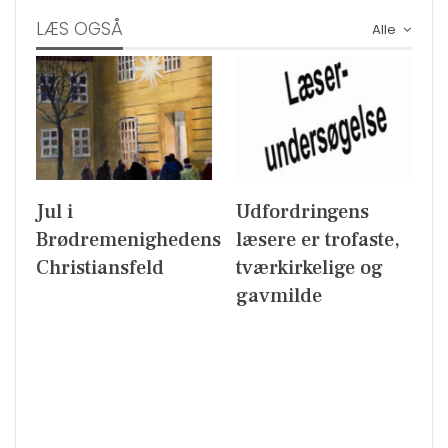
LÆS OGSÅ
Alle
Jul i
Udfordringens
Brødremenighedens
læsere er trofaste,
Christiansfeld
tværkirkelige og
gavmilde