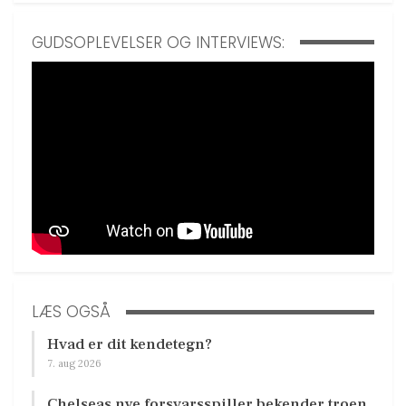
GUDSOPLEVELSER OG INTERVIEWS:
LÆS OGSÅ
Hvad er dit kendetegn?
7. aug 2026
Chelseas nye forsvarsspiller bekender troen