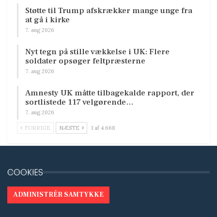
Støtte til Trump afskrækker mange unge fra
at gå i kirke
7. aug 2026
Nyt tegn på stille vækkelse i UK: Flere
soldater opsøger feltpræsterne
7. aug 2026
Amnesty UK måtte tilbagekalde rapport, der
sortlistede 117 velgørende…
7. aug 2026
FORRIGE
NÆSTE
1 af 4.668
COOKIES
ADMINISTRÉR SAMTYKKE