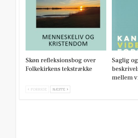
Skøn refleksionsbog over
Saglig o
Folkekirkens tekstrække
beskrivel
mellem v
FORRIGE
NÆSTE