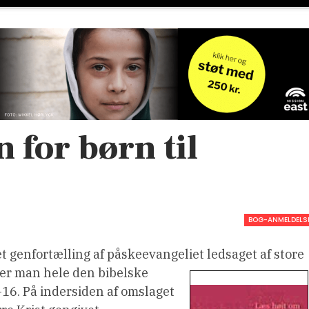
 for børn til
BOG-ANMELDELS
 genfortælling af påskeevangeliet ledsaget af store
der man hele den bibelske
-16. På indersiden af omslaget