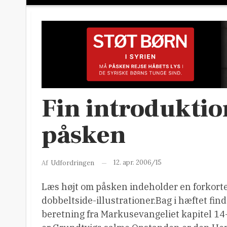
Fin introduktion
påsken
12. apr. 2006/15
Af
Udfordringen
Læs højt om påsken indeholder en forkortet
dobbeltside-illustrationer.
Bag i hæftet fin
beretning fra Markusevangeliet kapitel 14