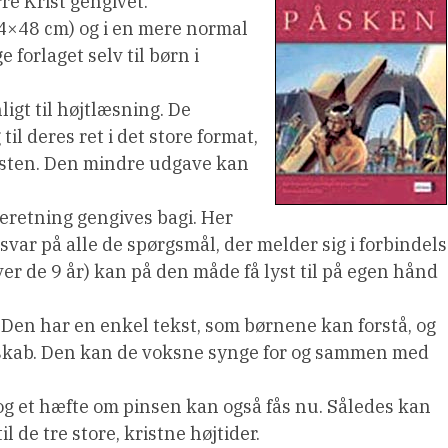
e Krist gengivet.
4×48 cm) og i en mere normal
 forlaget selv til børn i
igt til højtlæsning. De
l deres ret i det store format,
ksten. Den mindre udgave kan
beretning gengives bagi. Her
r på alle de spørgsmål, der melder sig i forbindel
er de 9 år) kan på den måde få lyst til på egen hånd
. Den har en enkel tekst, som børnene kan forstå, og
skab. Den kan de voksne synge for og sammen med
og et hæfte om pinsen kan også fås nu. Således kan
 de tre store, kristne højtider.