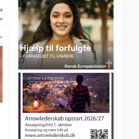
le
er