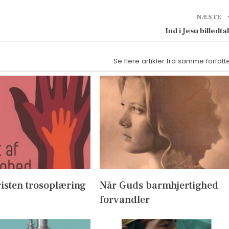
NÆSTE
Ind i Jesu billedta
Se flere artikler fra samme forfatt
isten trosoplæring
Når Guds barmhjertighed
forvandler