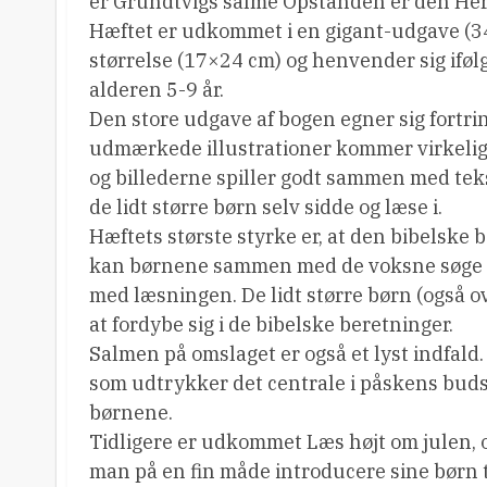
er Grundtvigs salme Opstanden er den Herr
Hæftet er udkommet i en gigant-udgave (3
størrelse (17×24 cm) og henvender sig ifølge
alderen 5-9 år.
Den store udgave af bogen egner sig fortrinl
udmærkede illustrationer kommer virkelig ti
og billederne spiller godt sammen med te
de lidt større børn selv sidde og læse i.
Hæftets største styrke er, at den bibelske 
kan børnene sammen med de voksne søge sva
med læsningen. De lidt større børn (også ov
at fordybe sig i de bibelske beretninger.
Salmen på omslaget er også et lyst indfald
som udtrykker det centrale i påskens bud
børnene.
Tidligere er udkommet Læs højt om julen, 
man på en fin måde introducere sine børn til