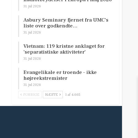
31. jul 2026
Asbury Seminary fjernet fra UMC’s
liste over godkendte…
31. jul 2026
Vietnam: 119 kristne anklaget for
’separatistiske aktiviteter’
31. jul 2026
Evangelikale er troende – ikke
højreekstremister
31. jul 2026
FORRIGE
NÆSTE
1 af 4.665