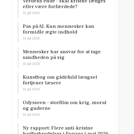
Verdens ende – skal kristne længes
eller være forfærdede?
31. jul 2026
Pas på AI. Kun mennesker kan
formidle ægte indhold
31. jul 2026
Mennesker har ansvar for at tage
sandheden på sig
31. jul 2026
Kunstbog om gådefuld længsel
fortjener læsere
31. jul 2026
Odysseen – storfilm om krig, moral
og guderne
31. jul 2026
Ny rapport: Flere anti-kristne
hadforbrydelser i Europa i maj 2026