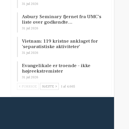
31. jul 2026
Asbury Seminary fjernet fra UMC’s
liste over godkendte…
31. jul 2026
Vietnam: 119 kristne anklaget for
’separatistiske aktiviteter’
31. jul 2026
Evangelikale er troende – ikke
højreekstremister
31. jul 2026
FORRIGE
NÆSTE
1 af 4.665