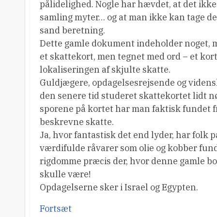
pålidelighed. Nogle har hævdet, at det ikk
samling myter… og at man ikke kan tage de
sand beretning.
Dette gamle dokument indeholder noget,
et skattekort, men tegnet med ord – et kor
lokaliseringen af skjulte skatte.
Guldjægere, opdagelsesrejsende og viden
den senere tid studeret skattekortet lidt nø
sporene på kortet har man faktisk fundet fr
beskrevne skatte.
Ja, hvor fantastisk det end lyder, har folk p
værdifulde råvarer som olie og kobber fund
rigdomme præcis der, hvor denne gamle bo
skulle være!
Opdagelserne sker i Israel og Egypten.
Fortsæt