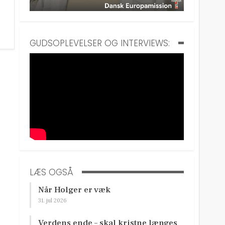
GUDSOPLEVELSER OG INTERVIEWS:
LÆS OGSÅ
Når Holger er væk
31. jul 2026
Verdens ende – skal kristne længes