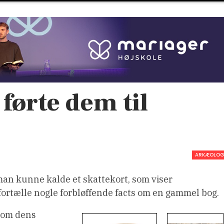
førte dem til
ARKÆOLOG
n kunne kalde et skattekort, som viser
r fortælle nogle forbløffende facts om en gammel bog.
n om dens