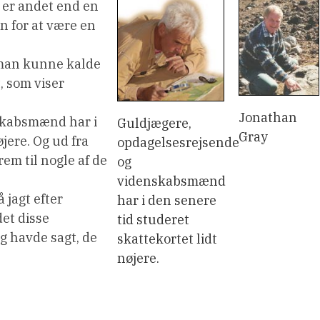
e er andet end en
n for at være en
 man kunne kalde
t, som viser
Jonathan
skabsmænd har i
Guldjægere,
Gray
jere. Og ud fra
opdagelsesrejsende
em til nogle af de
og
videnskabsmænd
å jagt efter
har i den senere
et disse
tid studeret
g havde sagt, de
skattekortet lidt
nøjere.