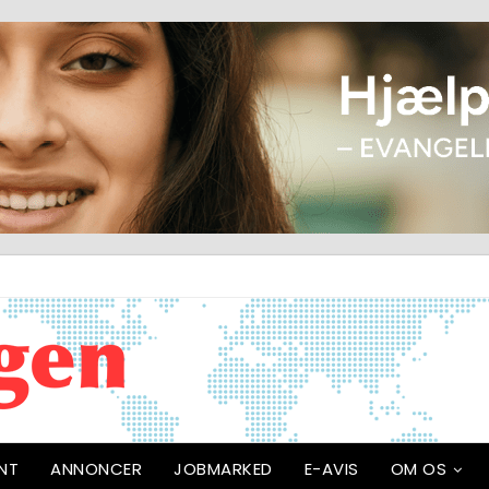
NT
ANNONCER
JOBMARKED
E-AVIS
OM OS