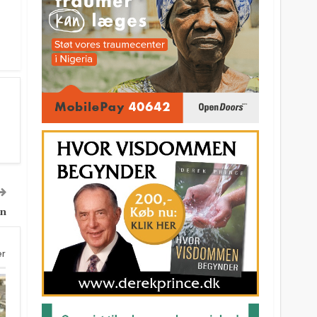
en
er