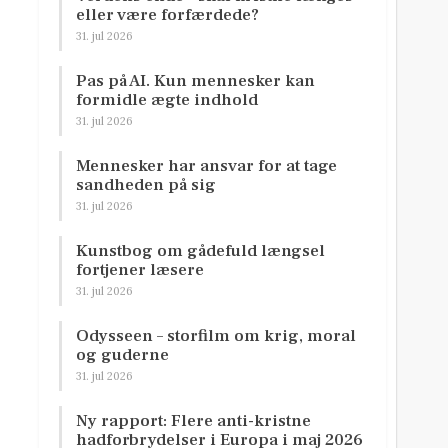
eller være forfærdede?
31. jul 2026
Pas på AI. Kun mennesker kan
formidle ægte indhold
31. jul 2026
Mennesker har ansvar for at tage
sandheden på sig
31. jul 2026
Kunstbog om gådefuld længsel
fortjener læsere
31. jul 2026
Odysseen – storfilm om krig, moral
og guderne
31. jul 2026
Ny rapport: Flere anti-kristne
hadforbrydelser i Europa i maj 2026