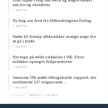
Fine input i bog om børn og unges tanker
om tro og eksistens
7. aug 2026
Ny bog om fred fra Udfordringens Forlag
7. aug 2026
Støtte til Trump afskrækker mange unge fra
at gå i kirke
7. aug 2026
Nyt tegn på stille vækkelse i UK: Flere
soldater opsøger feltpræsterne
7. aug 2026
Amnesty UK måtte tilbagekalde rapport, der
sortlistede 117 velgørende…
7. aug 2026
FORRIGE
NÆSTE
1 af 4.668