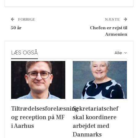
FORRIGE
NÆSTE
50 år
Chefen er rejst til
Armenien
LÆS OGSÅ
Alle
Tiltrædelsesforelæsning
Sekretariatschef
og reception på MF
skal koordinere
i Aarhus
arbejdet med
Danmarks