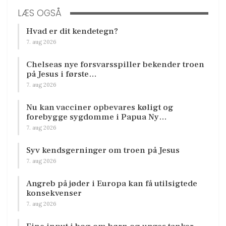
LÆS OGSÅ
Hvad er dit kendetegn?
7. aug 2026
Chelseas nye forsvarsspiller bekender troen
på Jesus i første…
7. aug 2026
Nu kan vacciner opbevares køligt og
forebygge sygdomme i Papua Ny…
7. aug 2026
Syv kendsgerninger om troen på Jesus
7. aug 2026
Angreb på jøder i Europa kan få utilsigtede
konsekvenser
7. aug 2026