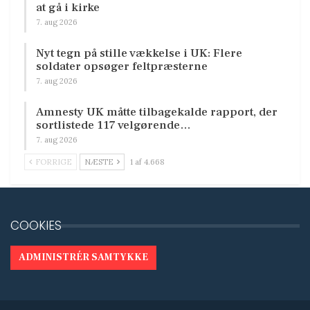
at gå i kirke
7. aug 2026
Nyt tegn på stille vækkelse i UK: Flere
soldater opsøger feltpræsterne
7. aug 2026
Amnesty UK måtte tilbagekalde rapport, der
sortlistede 117 velgørende…
7. aug 2026
FORRIGE
NÆSTE
1 af 4.668
COOKIES
ADMINISTRÉR SAMTYKKE