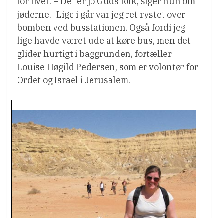
for livet. – Det er jo Guds folk, siger hun om
jøderne.- Lige i går var jeg ret rystet over
bomben ved busstationen. Også fordi jeg
lige havde været ude at køre bus, men det
glider hurtigt i baggrunden, fortæller
Louise Høgild Pedersen, som er volontør for
Ordet og Israel i Jerusalem.