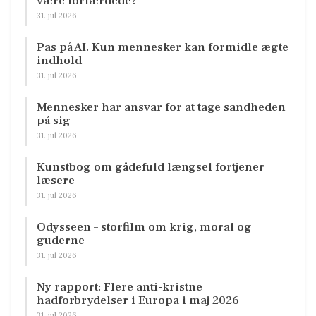
være forfærdede?
31. jul 2026
Pas på AI. Kun mennesker kan formidle ægte
indhold
31. jul 2026
Mennesker har ansvar for at tage sandheden
på sig
31. jul 2026
Kunstbog om gådefuld længsel fortjener
læsere
31. jul 2026
Odysseen – storfilm om krig, moral og
guderne
31. jul 2026
Ny rapport: Flere anti-kristne
hadforbrydelser i Europa i maj 2026
31. jul 2026