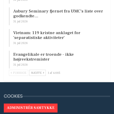
Asbury Seminary fjernet fra UMC’s liste over
godkendte…
31. jul 2026
Vietnam: 119 kristne anklaget for
’separatistiske aktiviteter’
31. jul 2026
Evangelikale er troende – ikke
højreekstremister
31. jul 2026
FORRIGE
NÆSTE
1 af 4.665
COOKIES
ADMINISTRÉR SAMTYKKE