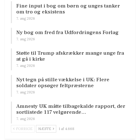
Fine input i bog om børn og unges tanker
om tro og eksistens
7. aug 2026
Ny bog om fred fra Udfordringens Forlag
7. aug 2026
Støtte til Trump afskrækker mange unge fra
at gå i kirke
7. aug 2026
Nyt tegn på stille vækkelse i UK: Flere
soldater opsøger feltpræsterne
7. aug 2026
Amnesty UK måtte tilbagekalde rapport, der
sortlistede 117 velgørende…
7. aug 2026
FORRIGE
NÆSTE
1 af 4.668