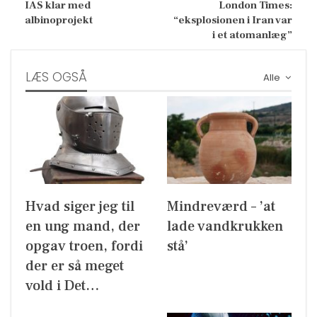
IAS klar med
London Times:
albinoprojekt
“eksplosionen i Iran var
i et atomanlæg”
LÆS OGSÅ
Alle
Hvad siger jeg til
Mindreværd – ’at
en ung mand, der
lade vandkrukken
opgav troen, fordi
stå’
der er så meget
vold i Det…