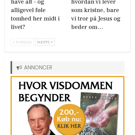
have alt – og
hvordan vi lever
alligevel føle
som kristne, bare
tomhed her midt i
vi tror på Jesus og
livet?
beder om…
FORRIGE
NÆSTE
ANNONCER