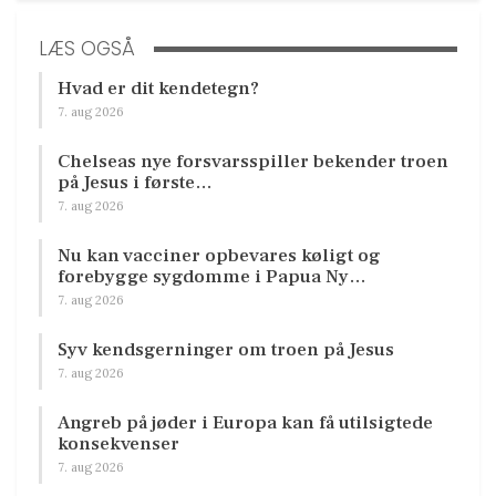
LÆS OGSÅ
Hvad er dit kendetegn?
7. aug 2026
Chelseas nye forsvarsspiller bekender troen
på Jesus i første…
7. aug 2026
Nu kan vacciner opbevares køligt og
forebygge sygdomme i Papua Ny…
7. aug 2026
Syv kendsgerninger om troen på Jesus
7. aug 2026
Angreb på jøder i Europa kan få utilsigtede
konsekvenser
7. aug 2026