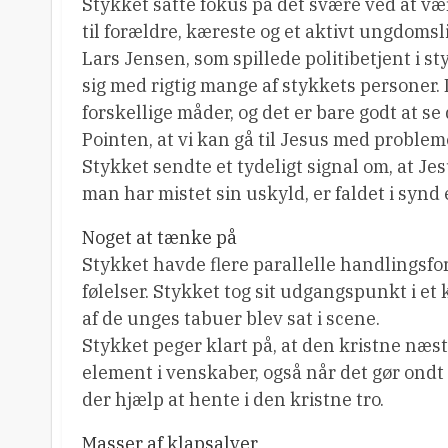
Stykket satte fokus på det svære ved at vær
til forældre, kæreste og et aktivt ungdomsli
Lars Jensen, som spillede politibetjent i styk
sig med rigtig mange af stykkets personer. D
forskellige måder, og det er bare godt at 
Pointen, at vi kan gå til Jesus med problemer
Stykket sendte et tydeligt signal om, at J
man har mistet sin uskyld, er faldet i synd
Noget at tænke på
Stykket havde flere parallelle handlingsf
følelser. Stykket tog sit udgangspunkt i et
af de unges tabuer blev sat i scene.
Stykket peger klart på, at den kristne n
element i venskaber, også når det gør ondt
der hjælp at hente i den kristne tro.
Masser af klapsalver