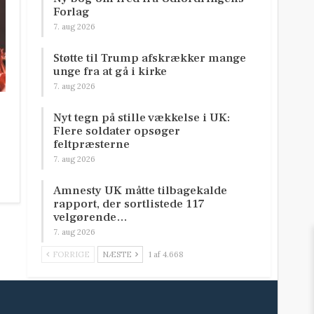
Forlag
7. aug 2026
Støtte til Trump afskrækker mange
unge fra at gå i kirke
7. aug 2026
Nyt tegn på stille vækkelse i UK:
Flere soldater opsøger
feltpræsterne
7. aug 2026
Amnesty UK måtte tilbagekalde
rapport, der sortlistede 117
velgørende…
7. aug 2026
FORRIGE
NÆSTE
1 af 4.668