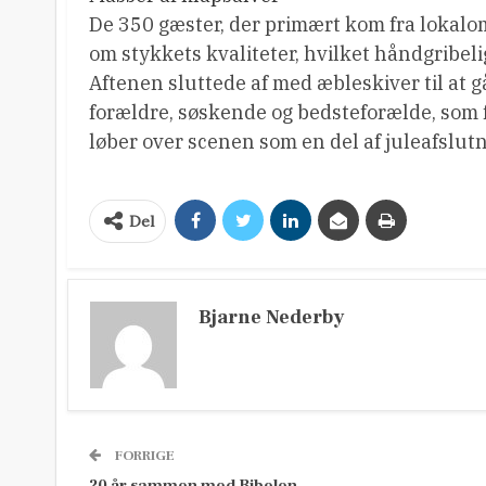
De 350 gæster, der primært kom fra lokalomr
om stykkets kvaliteter, hvilket håndgribelig
Aftenen sluttede af med æbleskiver til at gå
forældre, søskende og bedsteforælde, som f
løber over scenen som en del af juleafslut
Del
Bjarne Nederby
FORRIGE
20 år sammen med Bibelen