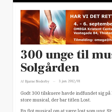
300 unge til mu
Solgården
3. jan. 2012/01
Af
Bjarne Nederby
Godt 300 tilskuere havde indfundet sig på 
store musical, der bar titlen Lost.
En flot musical om at være lost som ung. S