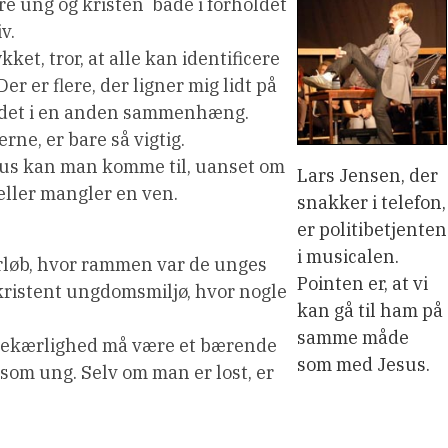
e ung og kristen  både i forholdet
v.
ket, tror, at alle kan identificere
er er flere, der ligner mig lidt på
se det i en anden sammenhæng.
ne, er bare så vigtig.
esus kan man komme til, uanset om
Lars Jensen, der
 eller mangler en ven.
snakker i telefon,
er politibetjenten
i musicalen.
orløb, hvor rammen var de unges
Pointen er, at vi
 kristent ungdomsmiljø, hvor nogle
kan gå til ham på
samme måde
æstekærlighed må være et bærende
som med Jesus.
 som ung. Selv om man er lost, er