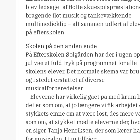
blev ledsaget af flotte skuespilspræstation
bragende flot musik og tankevækkende
multimedieklip – alt sammen udført af ele
på efterskolen.
Skolen på den anden ende
På Efterskolen Solgården har der i ugen o
jul været fuld tryk på programmet for alle
skolens elever. Det normale skema var bru
og i stedet erstattet af diverse
musicalforberedelser.
– Eleverne har virkelig gået på med krum h
det er som om, at jo længere vi fik arbejdet 
stykkets emne om at være lost, des mere v
som om, at stykket mødte eleverne der, hv
er, siger Tanja Henriksen, der som lærer ha
for musicalen. Hun tilføjer: