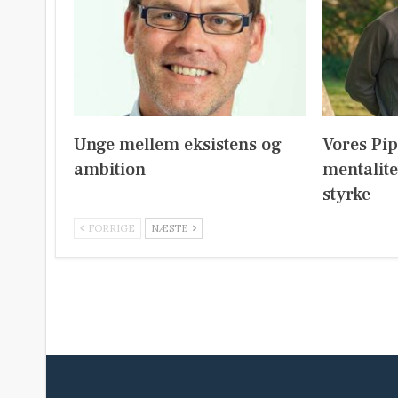
Unge mellem eksistens og
Vores Pi
ambition
mentalite
styrke
FORRIGE
NÆSTE