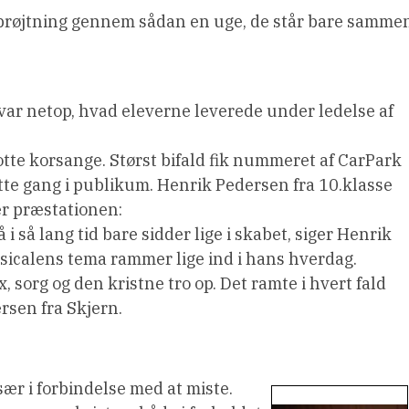
prøjtning gennem sådan en uge, de står bare samme
 var netop, hvad eleverne leverede under ledelse af
g flotte korsange. Størst bifald fik nummeret af CarPark
satte gang i publikum. Henrik Pedersen fra 10.klasse
ver præstationen:
å i så lang tid bare sidder lige i skabet, siger Henrik
usicalens tema rammer lige ind i hans hverdag.
x, sorg og den kristne tro op. Det ramte i hvert fald
rsen fra Skjern.
især i forbindelse med at miste.