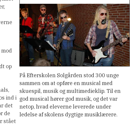
er,
verne
p mod
dt op
På Efterskolen Solgården stod 300 unge
sammen om at opføre en musical med
als,
skuespil, musik og multimedieklip. Til en
os ind i
god musical hører god musik, og det var
ar det
netop, hvad eleverne leverede under
or de
ledelse af skolens dygtige musiklærere.
r stået