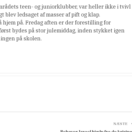
ådets teen- og juniorklubber, var heller ikke i tvivl
t blev ledsaget af masser af pift og klap.
 hjem på. Fredag aften er der forestilling for
ørst bydes på stor julemiddag, inden stykket igen
ningen på skolen.
NÆSTE
Behøver Israel hjælp fra de kristn