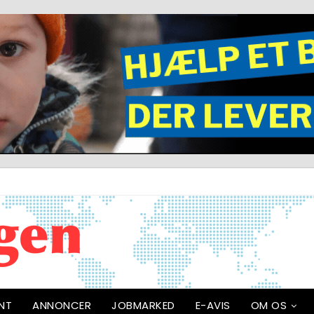
NT
ANNONCER
JOBMARKED
E-AVIS
OM OS