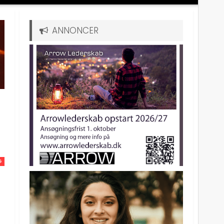
ANNONCER
n
G