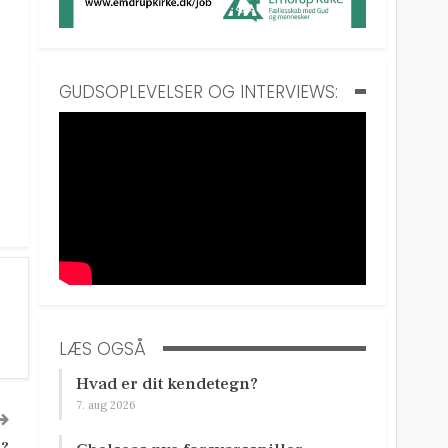
GUDSOPLEVELSER OG INTERVIEWS:
LÆS OGSÅ
Hvad er dit kendetegn?
7. aug 2026
e?