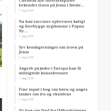
Chelseas nye forsvarsspiller
bekender troen på Jesus i første…
7. aug 2026
er
Nu kan vacciner opbevares køligt
og forebygge sygdomme i Papua
Ny…
7. aug 2026
Syv kendsgerninger om troen på
Jesus
7. aug 2026
Angreb på jøder i Europa kan få
utilsigtede konsekvenser
7. aug 2026
Fine input i bog om børn og unges
tanker om tro og eksistens
7. aug 2026
Ny bog om fred fra Udfordringens