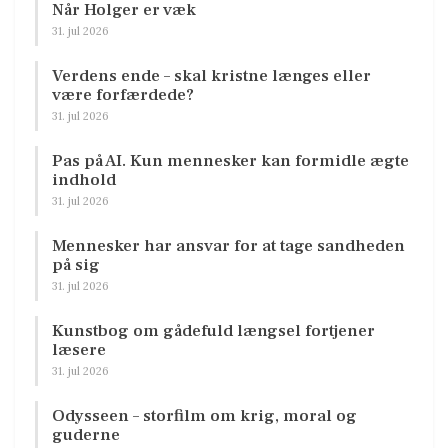
Når Holger er væk
31. jul 2026
Verdens ende – skal kristne længes eller
være forfærdede?
31. jul 2026
Pas på AI. Kun mennesker kan formidle ægte
indhold
31. jul 2026
Mennesker har ansvar for at tage sandheden
på sig
31. jul 2026
Kunstbog om gådefuld længsel fortjener
læsere
31. jul 2026
Odysseen – storfilm om krig, moral og
guderne