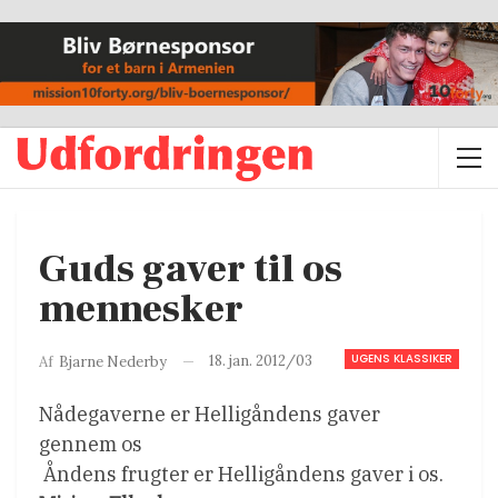
Guds gaver til os
mennesker
UGENS KLASSIKER
18. jan. 2012/03
Af
Bjarne Nederby
Nådegaverne er Helligåndens gaver
gennem os
 Åndens frugter er Helligåndens gaver i os.