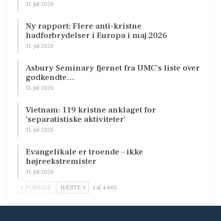
31. jul 2026
Ny rapport: Flere anti-kristne
hadforbrydelser i Europa i maj 2026
31. jul 2026
Asbury Seminary fjernet fra UMC’s liste over
godkendte…
31. jul 2026
Vietnam: 119 kristne anklaget for
’separatistiske aktiviteter’
31. jul 2026
Evangelikale er troende – ikke
højreekstremister
31. jul 2026
FORRIGE
NÆSTE
1 af 4.665