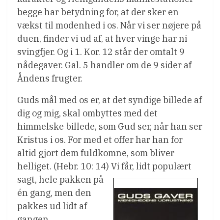
begge har betydning for, at der sker en
vækst til modenhed i os. Når vi ser nøjere på
duen, finder vi ud af, at hver vinge har ni
svingfjer. Og i 1. Kor. 12 står der omtalt 9
nådegaver. Gal. 5 handler om de 9 sider af
Åndens frugter.
Guds mål med os er, at det syndige billede af
dig og mig, skal ombyttes med det
himmelske billede, som Gud ser, når han ser
Kristus i os. For med et offer har han for
altid gjort dem fuldkomne, som bliver
helliget. (Hebr. 10: 14) Vi får, lidt populært
sagt,
hele pakken på
én gang, men den
pakkes ud lidt af
gangen.