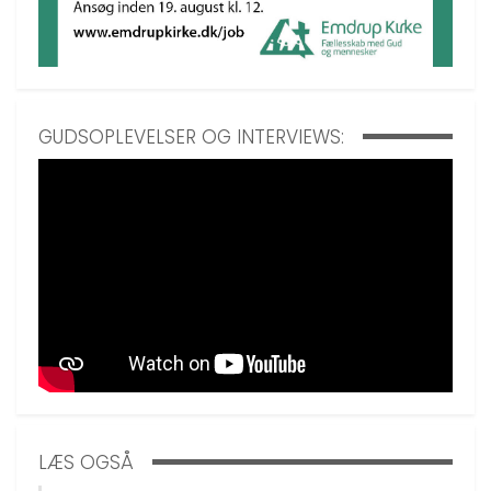
GUDSOPLEVELSER OG INTERVIEWS:
LÆS OGSÅ