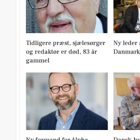
Tidligere præst, sjælesørger
Ny leder 
og redaktør er død, 83 år
Danmark
gammel
Ny formand for Alpha
Dansk-b