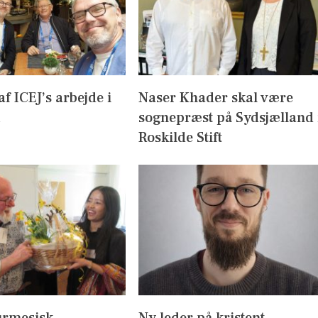
af ICEJ’s arbejde i
Naser Khader skal være
sognepræst på Sydsjælland 
Roskilde Stift
urmesisk
Ny leder på kristent