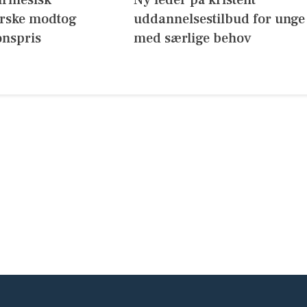
erske modtog
uddannelsestilbud for unge
onspris
med særlige behov