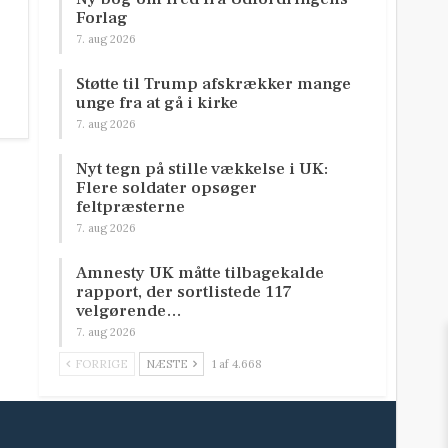
Forlag
7. aug 2026
Støtte til Trump afskrækker mange
unge fra at gå i kirke
7. aug 2026
Nyt tegn på stille vækkelse i UK:
Flere soldater opsøger
feltpræsterne
7. aug 2026
Amnesty UK måtte tilbagekalde
rapport, der sortlistede 117
velgørende…
7. aug 2026
FORRIGE
NÆSTE
1 af 4.668