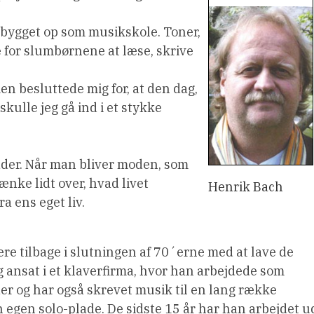
 bygget op som musikskole. Toner,
 for slumbørnene at læse, skrive
en besluttede mig for, at den dag,
kulle jeg gå ind i et stykke
edder. Når man bliver moden, som
ænke lidt over, hvad livet
Henrik Bach
 ens eget liv.
re tilbage i slutningen af 70´erne med at lave de
 ansat i et klaverfirma, hvor han arbejdede som
der og har også skrevet musik til en lang række
 egen solo-plade. De sidste 15 år har han arbejdet u