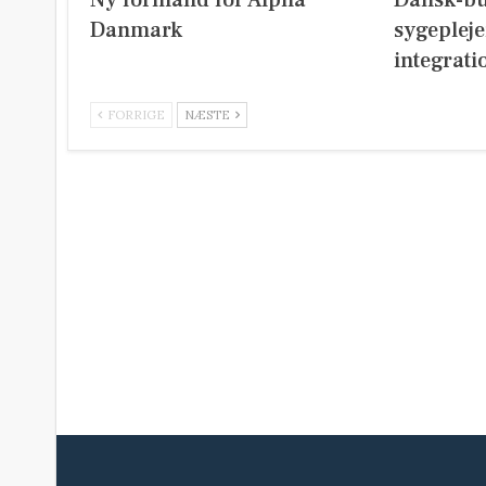
Danmark
sygeplej
integrati
FORRIGE
NÆSTE