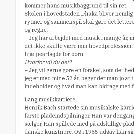
kommer hans musikbaggrund til sin ret.
Skolen i hovedstaden Dhaka bliver nemlig
rytmer og sammenspil skal gøre det lettere
og regne.
– Jeg har arbejdet med musik i mange år, m
det ikke skulle være min hovedprofession, s
hjælpearbejde for børn.
Hvorfor vil du det?
– Jeg vil gerne gøre en forskel, som det h
jeg er med mine 52 år, begynder man jo at t
indeholder og hvad man kan bidrage med fra
Lang musikkarriere
Henrik Bach startede sin musikalske karrie
første pladeindspilninger. Han var dengang
sælger. Han spillede med på adskillige pla
danske kunstnere. Og i 1985 udgav han sin