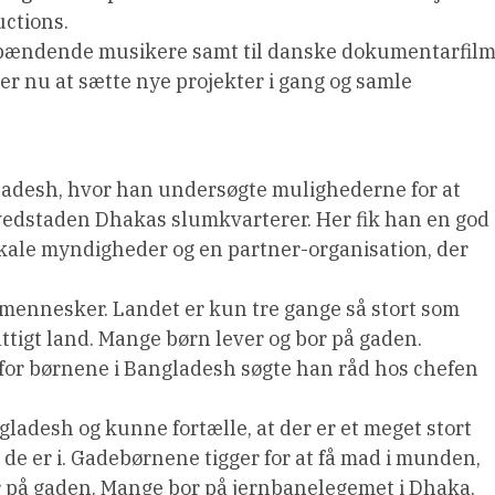
uctions.
spændende musikere samt til danske dokumentarfilm
er nu at sætte nye projekter i gang og samle
ladesh, hvor han undersøgte mulighederne for at
ovedstaden Dhakas slumkvarterer. Her fik han en god
ale myndigheder og en partner-organisation, der
 mennesker. Landet er kun tre gange så stort som
ttigt land. Mange børn lever og bor på gaden.
t for børnene i Bangladesh søgte han råd hos chefen
gladesh og kunne fortælle, at der er et meget stort
 de er i. Gadebørnene tigger for at få mad i munden,
or på gaden. Mange bor på jernbanelegemet i Dhaka.