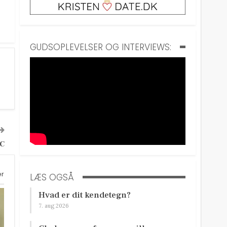
GUDSOPLEVELSER OG INTERVIEWS:
 C
er
LÆS OGSÅ
Hvad er dit kendetegn?
7. aug 2026