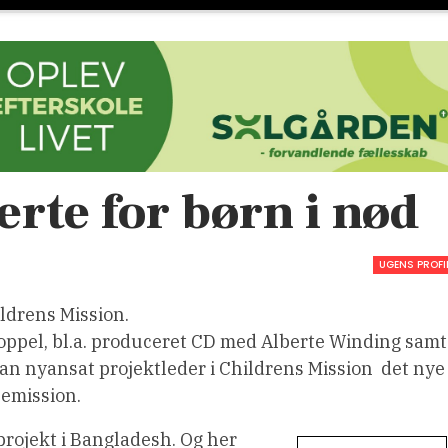
rte for børn i nød
UGENS PROFI
ldrens Mission.
pel, bl.a. produceret CD med Alberte Winding samt
n nyansat projektleder i Childrens Mission  det nye
nemission.
projekt i Bangladesh. Og her