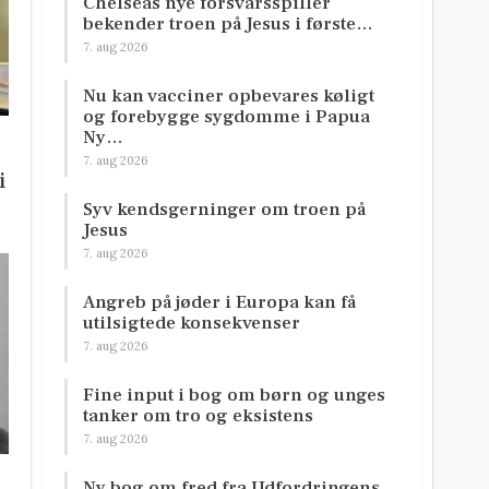
Chelseas nye forsvarsspiller
bekender troen på Jesus i første…
7. aug 2026
Nu kan vacciner opbevares køligt
og forebygge sygdomme i Papua
Ny…
7. aug 2026
i
Syv kendsgerninger om troen på
Jesus
7. aug 2026
Angreb på jøder i Europa kan få
utilsigtede konsekvenser
7. aug 2026
Fine input i bog om børn og unges
tanker om tro og eksistens
7. aug 2026
Ny bog om fred fra Udfordringens