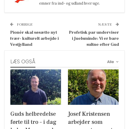
emner fra ind- og udland hver uge.
FORRIGE
NÆSTE
Pionér skal søsætte nyt
Profetisk par underviser
tvær- kulturelt arbejde i
i Juelsminde: Vi er bare
Vestjylland
sultne efter Gud
LÆS OGSÅ
Alle
Guds helbredelse
Josef Kristensen
førte til tro – i dag
arbejder som