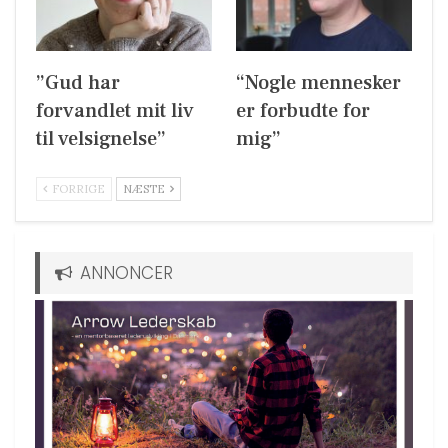
”Gud har
“Nogle mennesker
forvandlet mit liv
er forbudte for
til velsignelse”
mig”
FORRIGE
NÆSTE
ANNONCER