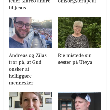
leder Marco andre
omsorgsterapeut
til Jesus
Andreas og Zilas
Rie mistede sin
tror på, at Gud
søster på Utøya
ønsker at
helliggøre
mennesker