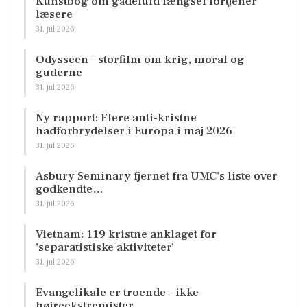
Kunstbog om gådefuld længsel fortjener
læsere
31. jul 2026
Odysseen – storfilm om krig, moral og
guderne
31. jul 2026
Ny rapport: Flere anti-kristne
hadforbrydelser i Europa i maj 2026
31. jul 2026
Asbury Seminary fjernet fra UMC’s liste over
godkendte…
31. jul 2026
Vietnam: 119 kristne anklaget for
’separatistiske aktiviteter’
31. jul 2026
Evangelikale er troende – ikke
højreekstremister