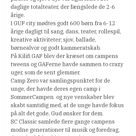
daglige totalteater, der fængslede de 2-6
årige.
I GUF city mødtes godt 600 børn fra 6-12
årige dagligt til sang, dans, teater, rollespil,
kreative aktiviteter; sjov, ballade,
børnealvor og godt kammeratskab.
På Kilifi GAF blev der kræset om campens
tweens og GAFerne havde sammen to crazy
uger, som de sent glemmer.
Camp Zero var samlingspunktet for de
unge, der havde deres egen camp i
SommerCampen  og nye venskaber blev
skabt samtidig med, at de unge havde fokus
på alt det gode, Gud ønsker for dem.
SC Classic samlede flere gange campens
modne generationer til musik og foredrag,