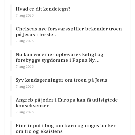
Hvad er dit kendetegn?
7. aug 2026
Chelseas nye forsvarsspiller bekender troen
på Jesus i første…
7. aug 2026
Nu kan vacciner opbevares køligt og
forebygge sygdomme i Papua Ny…
7. aug 2026
Syv kendsgerninger om troen på Jesus
7. aug 2026
Angreb på jøder i Europa kan få utilsigtede
konsekvenser
7. aug 2026
Fine input i bog om børn og unges tanker
om tro og eksistens