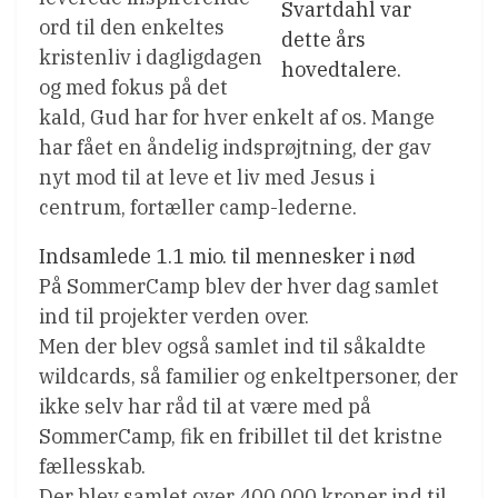
Svartdahl var
ord til den enkeltes
dette års
kristenliv i dagligdagen
hovedtalere.
og med fokus på det
kald, Gud har for hver enkelt af os. Mange
har fået en åndelig indsprøjtning, der gav
nyt mod til at leve et liv med Jesus i
centrum, fortæller camp-lederne.
Indsamlede 1.1 mio. til mennesker i nød
På SommerCamp blev der hver dag samlet
ind til projekter verden over.
Men der blev også samlet ind til såkaldte
wildcards, så familier og enkeltpersoner, der
ikke selv har råd til at være med på
SommerCamp, fik en fribillet til det kristne
fællesskab.
Der blev samlet over 400.000 kroner ind til