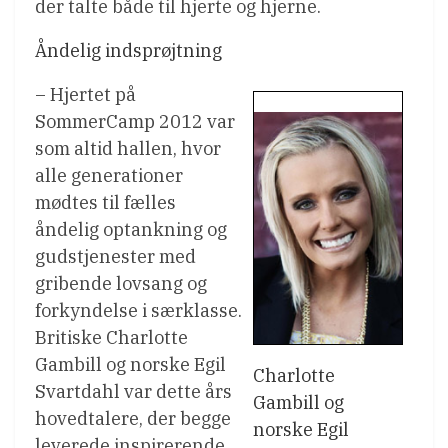
der talte både til hjerte og hjerne.
Åndelig indsprøjtning
– Hjertet på
SommerCamp 2012 var
som altid hallen, hvor
alle generationer
mødtes til fælles
åndelig optankning og
gudstjenester med
gribende lovsang og
forkyndelse i særklasse.
Britiske Charlotte
Gambill og norske Egil
Charlotte
Svartdahl var dette års
Gambill og
hovedtalere, der begge
norske Egil
leverede inspirerende