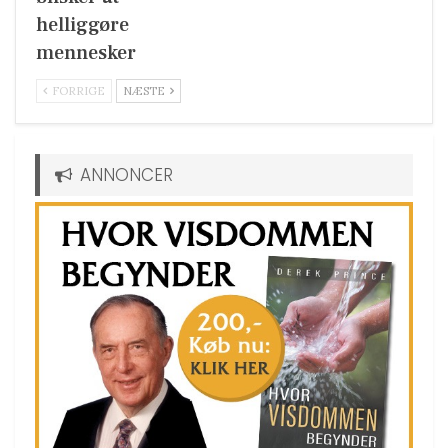
helliggøre
mennesker
FORRIGE
NÆSTE
ANNONCER