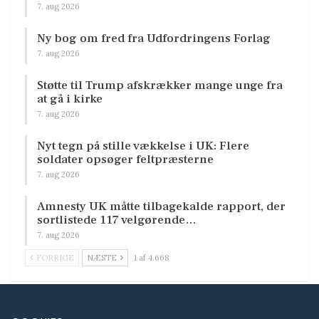
7. aug 2026
Ny bog om fred fra Udfordringens Forlag
7. aug 2026
Støtte til Trump afskrækker mange unge fra
at gå i kirke
7. aug 2026
Nyt tegn på stille vækkelse i UK: Flere
soldater opsøger feltpræsterne
7. aug 2026
Amnesty UK måtte tilbagekalde rapport, der
sortlistede 117 velgørende…
7. aug 2026
FORRIGE
NÆSTE
1 af 4.668