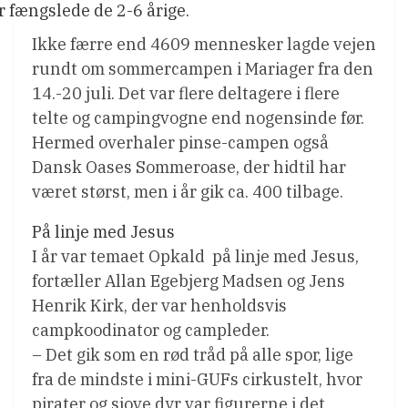
r fængslede de 2-6 årige.
Ikke færre end 4609 mennesker lagde vejen
rundt om sommercampen i Mariager fra den
14.-20 juli. Det var flere deltagere i flere
telte og campingvogne end nogensinde før.
Hermed overhaler pinse-campen også
Dansk Oases Sommeroase, der hidtil har
været størst, men i år gik ca. 400 tilbage.
På linje med Jesus
I år var temaet Opkald  på linje med Jesus,
fortæller Allan Egebjerg Madsen og Jens
Henrik Kirk, der var henholdsvis
campkoodinator og campleder.
– Det gik som en rød tråd på alle spor, lige
fra de mindste i mini-GUFs cirkustelt, hvor
pirater og sjove dyr var figurerne i det